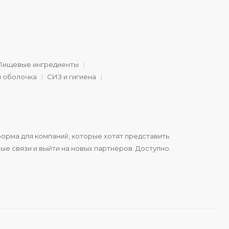
Пищевые ингредиенты
и оболочка
СИЗ и гигиена
орма для компаний, которые хотят представить
ые связи и выйти на новых партнёров. Доступно.