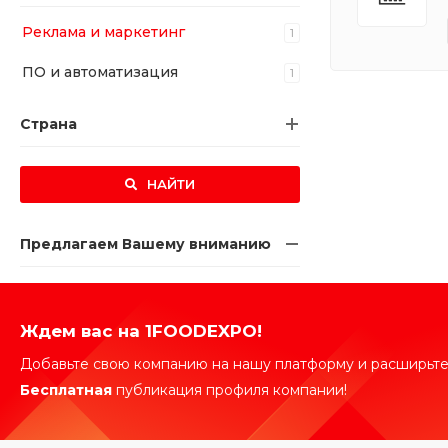
Реклама и маркетинг
1
ПО и автоматизация
1
Страна
НАЙТИ
Предлагаем Вашему вниманию
Ждем вас на 1FOODEXPO!
Добавьте свою компанию на нашу платформу и расширьте
Бесплатная
публикация профиля компании!