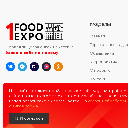
РАЗДЕЛЫ
Главная
Торговая площадк
Первая пищевая онлайн-выставка
Заяви о себе по-новому!
Объявления
Мероприятия
О проекте
Контакты
Наш сайт использует файлы cookie, чтобы улучшить работу
сайта, повысить его эффективность и удобство. Продолжая
использовать сайт, вы соглашаетесь на
условия обработки
файлов cookie
Я согласен
© 2016 - 2026
1FOODEXPO
- первая пищевая онлайн-выставка