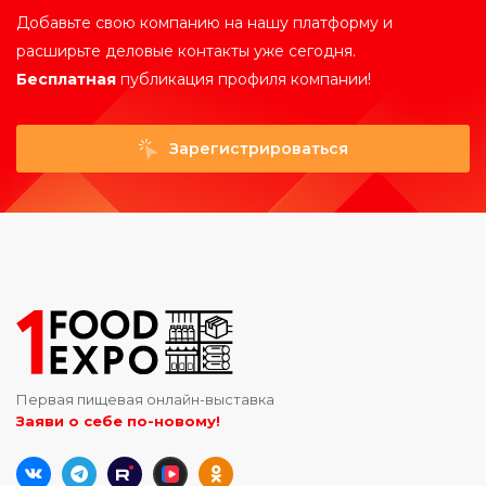
Добавьте свою компанию на нашу платформу и
расширьте деловые контакты уже сегодня.
Бесплатная
публикация профиля компании!
Зарегистрироваться
Первая пищевая онлайн-выставка
Заяви о себе по-новому!