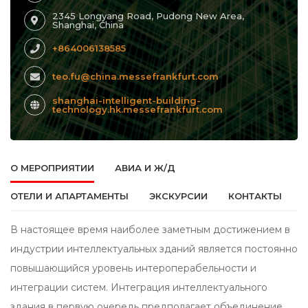
2345 Longyang Road, Pudong New Area,
Shanghai, China
+864006138585
teo.fu@china.messefrankfurt.com
shanghai-intelligent-building-
technology.hk.messefrankfurt.com
О МЕРОПРИЯТИИ
АВИА И Ж/Д
ОТЕЛИ И АПАРТАМЕНТЫ
ЭКСКУРСИИ
КОНТАКТЫ
В настоящее время наиболее заметным достижением в
индустрии интеллектуальных зданий является постоянно
повышающийся уровень интероперабельности и
интеграции систем. Интеграция интеллектуального
здания в первую очередь предполагает объединение