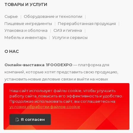
ТОВАРЫ И УСЛУГИ
Сырье
Оборудование и технологии
Пищевые ингредиенты
Переработанная продукция
Упаковка и оболочка
СИЗ и гигиена
Мебель и инвентарь
Услуги и сервисы
О НАС
Онлайн-выставка 1FOODEXPO
— платформа для
компаний, которые хотят представить свою продукцию,
установить новые деловые связи и выйти на новых
партнёров. Доступно. Удобно. Эффективно.
Наш сайт использует файлы cookie, чтобы улучшить
работу сайта, повысить его эффективность и удобство.
Продолжая использовать сайт, вы соглашаетесь на
условия обработки файлов cookie
© 2016 - 2026
1FOODEXPO
- первая пищевая онлайн-
Я согласен
выставка