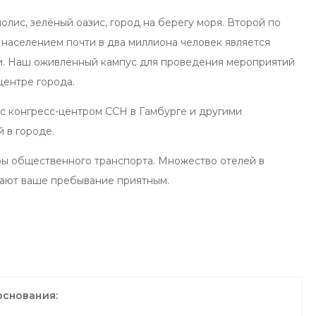
лис, зелёный оазис, город на берегу моря. Второй по
 населением почти в два миллиона человек является
и. Наш оживлённый кампус для проведения мероприятий
центре города.
с конгресс-центром CCH в Гамбурге и другими
 в городе.
ры общественного транспорта. Множество отелей в
лают ваше пребывание приятным.
основания: