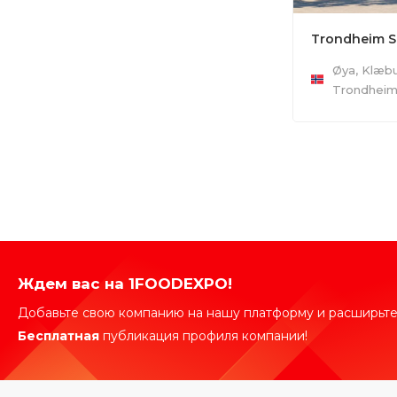
Trondheim 
Øya, Klæbu
Trondheim
Ждем вас на 1FOODEXPO!
Добавьте свою компанию на нашу платформу и расширьте
Бесплатная
публикация профиля компании!