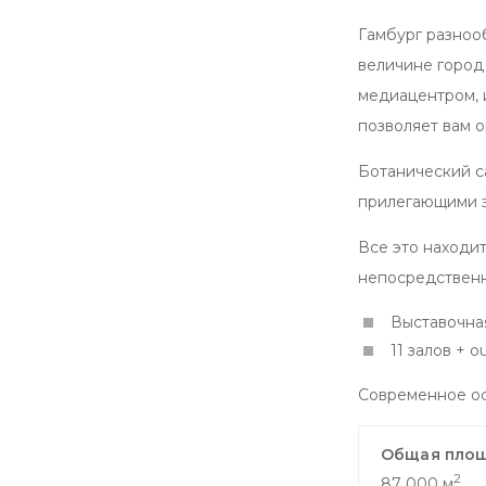
Гамбург разноо
величине город
медиацентром, 
позволяет вам о
Ботанический с
прилегающими з
Все это находи
непосредственн
Выставочна
11 залов + o
Современное ос
Общая площ
2
87 000 м