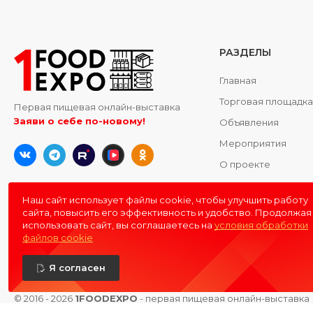
РАЗДЕЛЫ
Главная
Торговая площадк
Первая пищевая онлайн-выставка
Заяви о себе по-новому!
Объявления
Мероприятия
О проекте
Контакты
Наш сайт использует файлы cookie, чтобы улучшить работу
сайта, повысить его эффективность и удобство. Продолжая
использовать сайт, вы соглашаетесь на
условия обработки
файлов cookie
Я согласен
© 2016 - 2026
1FOODEXPO
- первая пищевая онлайн-выставка