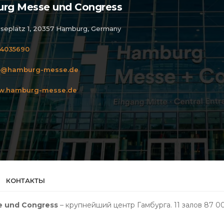
rg Messe und Congress
seplatz 1, 20357 Hamburg, Germany
4035690
o@hamburg-messe.de
w.hamburg-messe.de
КОНТАКТЫ
 und Congress
– крупнейший центр Гамбурга. 11 залов 87 00