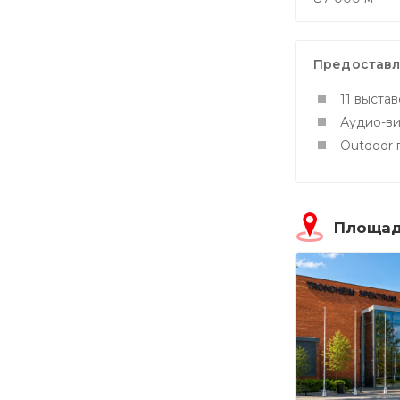
Предоставл
11 выста
Аудио-ви
Outdoor 
Площад