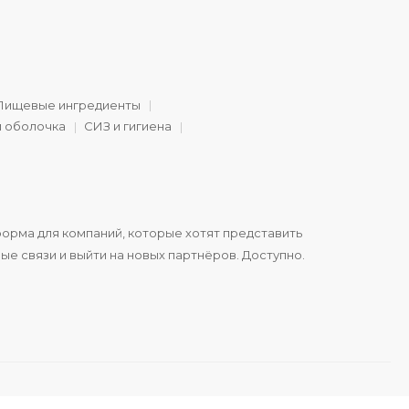
Пищевые ингредиенты
и оболочка
СИЗ и гигиена
орма для компаний, которые хотят представить
ые связи и выйти на новых партнёров. Доступно.