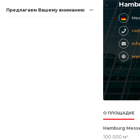
Hambu
Предлагаем Вашему вниманию
Mes
+49
inf
ww
О ПЛОЩАДКЕ
Hamburg Messe
100 000 м².