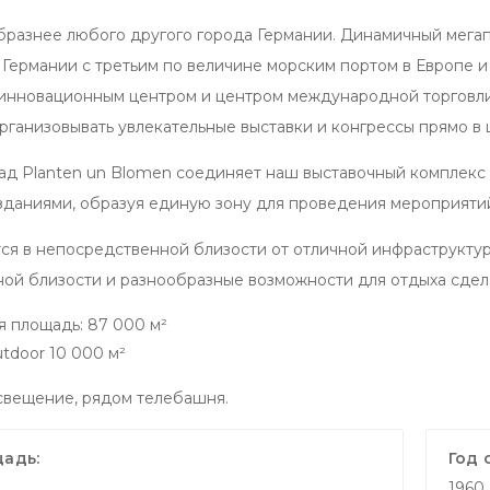
бразнее любого другого города Германии. Динамичный мегапо
 Германии с третьим по величине морским портом в Европе и
инновационным центром и центром международной торговл
рганизовывать увлекательные выставки и конгрессы прямо в 
ад Planten un Blomen соединяет наш выставочный комплекс 
даниями, образуя единую зону для проведения мероприятий
тся в непосредственной близости от отличной инфраструкту
ой близости и разнообразные возможности для отдыха сде
я площадь: 87 000 м²
utdoor 10 000 м²
вещение, рядом телебашня.
адь:
Год 
1960