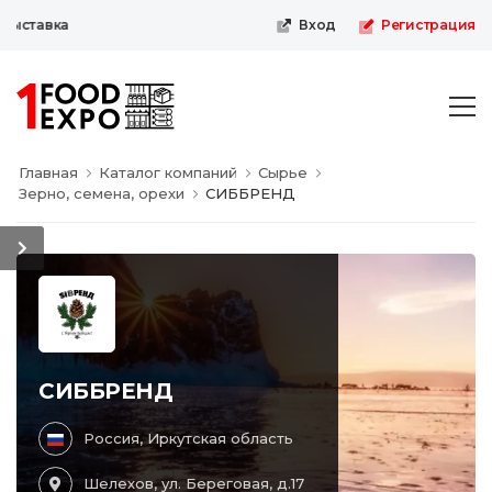
ыставка
Вход
Регистрация
Главная
Каталог компаний
Сырье
Зерно, семена, орехи
СИББРЕНД
СИББРЕНД
Россия, Иркутская область
Шелехов, ул. Береговая, д.17