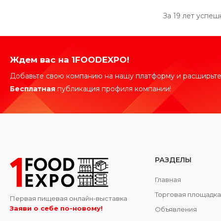
За 19 лет успе
Ждем вас на 1FOODEXPO!
Добавьте свою компанию на нашу платформу и расширьте
Бесплатная
публикация профиля компании!
РАЗДЕЛЫ
Главная
Торговая площадк
Первая пищевая онлайн-выставка
Заяви о себе по-новому!
Объявления