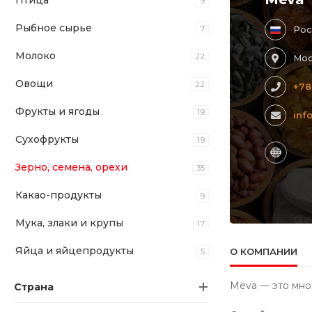
Птица
9
Рыбное сырье
7
Рос
Молоко
22
Мос
Овощи
22
+78
Фрукты и ягоды
19
inf
Сухофрукты
19
Зерно, семена, орехи
35
Какао-продукты
9
Мука, злаки и крупы
17
Яйца и яйцепродукты
О КОМПАНИИ
5
Meva — это мног
Страна