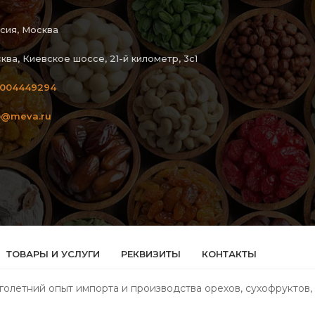
сия, Москва
ква, Киевское шоссе, 21-й километр, 3с1
004449294
o@meva.ru
ТОВАРЫ И УСЛУГИ
РЕКВИЗИТЫ
КОНТАКТЫ
олетний опыт импорта и производства орехов, сухофруктов, с