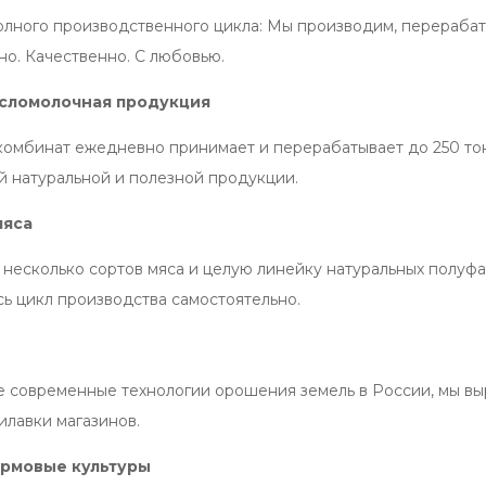
лного производственного цикла: Мы производим, перерабат
о. Качественно. С любовью.
исломолочная продукция
омбинат ежедневно принимает и перерабатывает до 250 тон
й натуральной и полезной продукции.
мяса
несколько сортов мяса и целую линейку натуральных полуф
сь цикл производства самостоятельно.
и
 современные технологии орошения земель в России, мы вы
илавки магазинов.
ормовые культуры