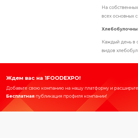
На собственных
всех основных с
Хлебобулочны
Каждый день в 
видов хлебобул
Ждем вас на 1FOODEXPO!
Добавьте свою компанию на нашу платформу и расширьте
Бесплатная
публикация профиля компании!