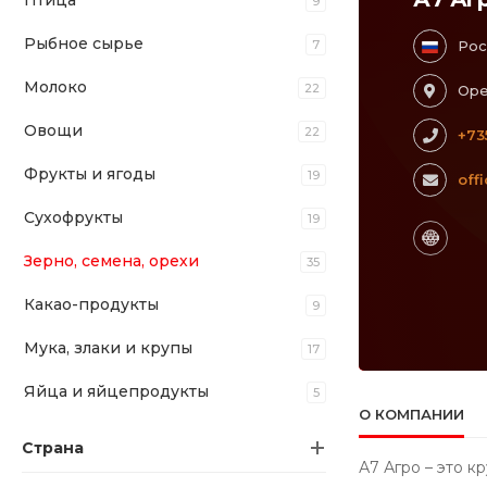
Птица
9
Рыбное сырье
7
Рос
Молоко
22
Оре
Овощи
22
+73
Фрукты и ягоды
19
off
Сухофрукты
19
Зерно, семена, орехи
35
Какао-продукты
9
Мука, злаки и крупы
17
Яйца и яйцепродукты
5
О КОМПАНИИ
Страна
А7 Агро – это 