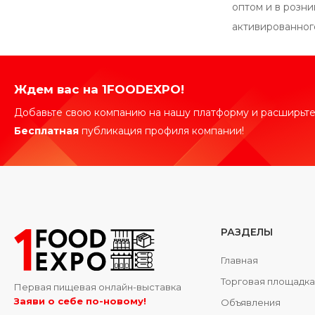
оптом и в розн
активированног
Ждем вас на 1FOODEXPO!
Добавьте свою компанию на нашу платформу и расширьте
Бесплатная
публикация профиля компании!
РАЗДЕЛЫ
Главная
Торговая площадк
Первая пищевая онлайн-выставка
Заяви о себе по-новому!
Объявления