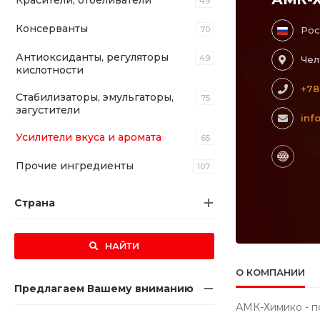
Красители, отбеливатели
49
Консерванты
70
Рос
Антиоксиданты, регуляторы
49
Чел
кислотности
+78
Стабилизаторы, эмульгаторы,
75
загустители
inf
Усилители вкуса и аромата
65
Прочие ингредиенты
107
Страна
НАЙТИ
О КОМПАНИИ
Предлагаем Вашему вниманию
АМК-Химико - п