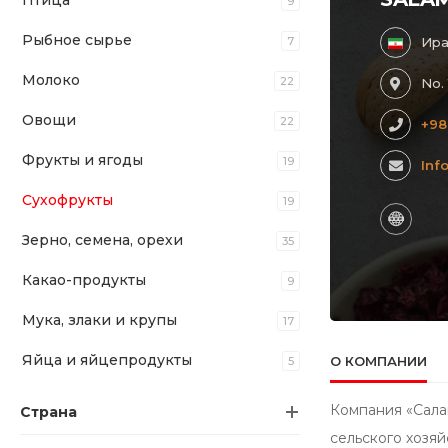
Птица
9
Рыбное сырье
7
Ира
Молоко
22
No. 
Овощи
22
+98
Фрукты и ягоды
19
Inf
Сухофрукты
19
Зерно, семена, орехи
35
Какао-продукты
9
Мука, злаки и крупы
17
Яйца и яйцепродукты
О КОМПАНИИ
5
Компания «Сала
Страна
сельского хозяй