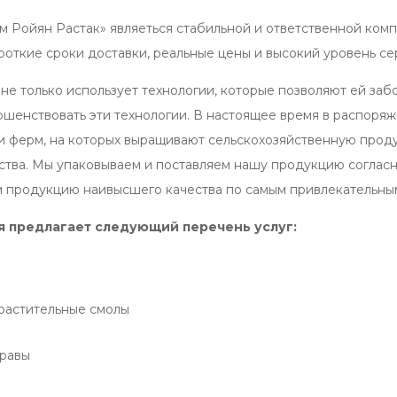
м Ройян Растак» являеться стабильной и ответственной комп
роткие сроки доставки, реальные цены и высокий уровень се
не только использует технологии, которые позволяют ей заб
ршенствовать эти технологии. В настоящее время в распоря
 и ферм, на которых выращивают сельскохозяйственную про
йства. Мы упаковываем и поставляем нашу продукцию соглас
 продукцию наивысшего качества по самым привлекательным
 предлагает следующий перечень услуг:
растительные смолы
равы