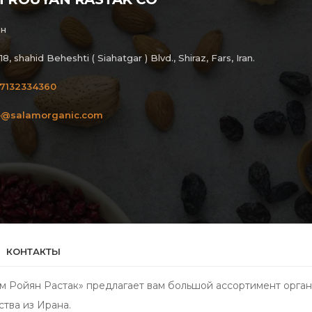
н
18, shahid Beheshti ( Siahatgar ) Blvd., Shiraz, Fars, Iran.
7132334360
o@salamorganic.com
КОНТАКТЫ
м Ройян Растак» предлагает вам большой ассортимент орга
ства из Ирана.