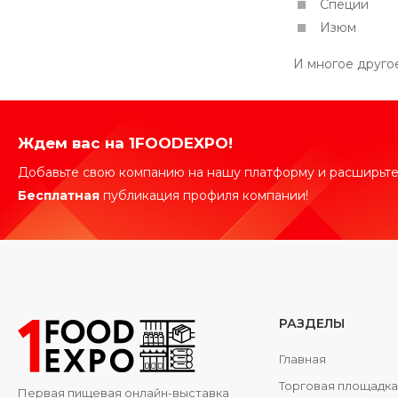
Специи
Изюм
И многое другое..
Ждем вас на 1FOODEXPO!
Добавьте свою компанию на нашу платформу и расширьте
Бесплатная
публикация профиля компании!
РАЗДЕЛЫ
Главная
Торговая площадк
Первая пищевая онлайн-выставка