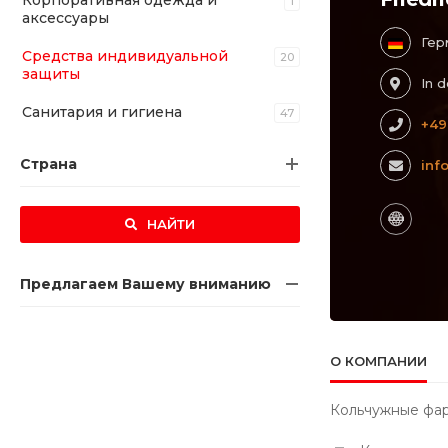
Корпоративная одежда и
1
аксессуары
Гер
Средства индивидуальной
20
защиты
In 
Санитария и гигиена
47
+49
Страна
inf
НАЙТИ
Предлагаем Вашему вниманию
О КОМПАНИИ
Кольчужные фарт