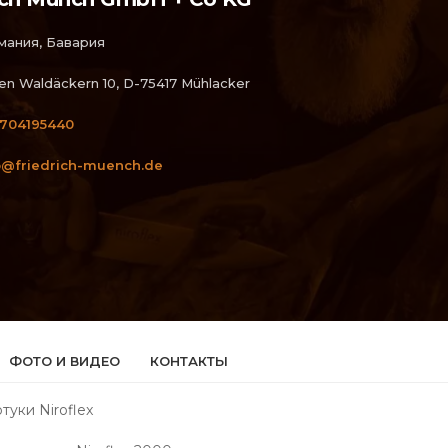
мания, Бавария
den Waldäckern 10, D-75417 Mühlacker
704195440
o@friedrich-muench.de
ФОТО И ВИДЕО
КОНТАКТЫ
уки Niroflex