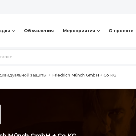
адка
Объявления
Мероприятия
О проекте
дивидуальной защиты
Friedrich Münch GmbH + Co KG
rich Münch GmbH + Co KG