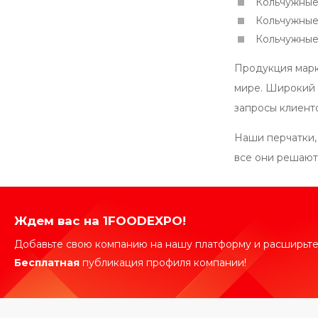
Кольчужные 
Кольчужные 
Кольчужные 
Продукция марк
мире. Широкий 
запросы клиент
Наши перчатки,
все они решают 
Ждем вас на 1FOODEXPO!
Добавьте свою компанию на нашу платформу и расширьте
Бесплатная
публикация профиля компании!