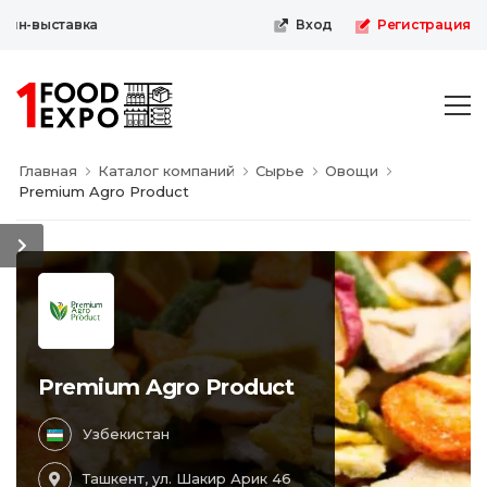
йн-выставка
Вход
Регистрация
Главная
Каталог компаний
Сырье
Овощи
Premium Agro Product
Premium Agro Product
Узбекистан
Ташкент, ул. Шакир Арик 46