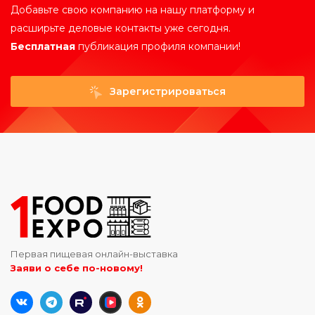
Добавьте свою компанию на нашу платформу и
расширьте деловые контакты уже сегодня.
Бесплатная
публикация профиля компании!
Зарегистрироваться
Первая пищевая онлайн-выставка
Заяви о себе по-новому!