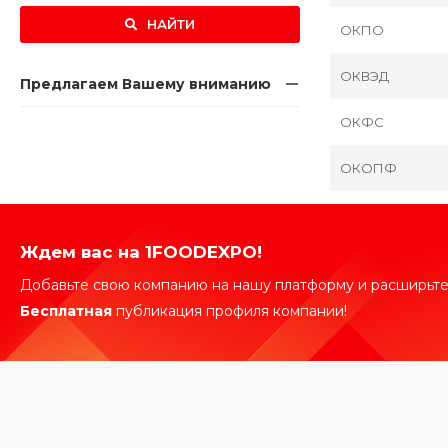
НАЙТИ
ОКПО
ОКВЭД
Предлагаем Вашему вниманию
ОКФС
ОКОПФ
Ждем вас на 1FOODEXPO!
Добавьте свою компанию на нашу платформу и расширьте
Бесплатная
публикация профиля компании!