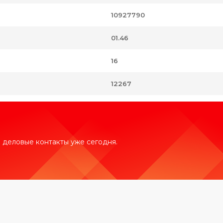
10927790
01.46
16
12267
 деловые контакты уже сегодня.