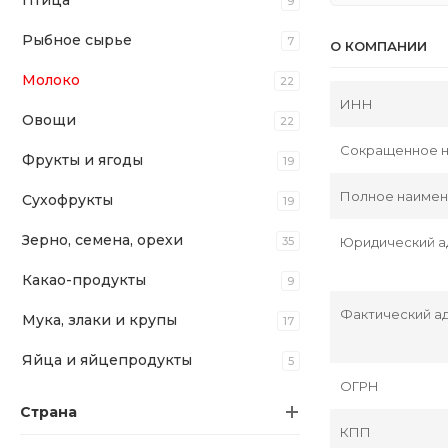
Птица
9
Рыбное сырье
7
О КОМПАНИИ
Молоко
22
ИНН
Овощи
22
Сокращенное 
Фрукты и ягоды
19
Полное наиме
Сухофрукты
19
Зерно, семена, орехи
35
Юридический а
Какао-продукты
9
Фактический а
Мука, злаки и крупы
17
Яйца и яйцепродукты
5
ОГРН
Страна
КПП