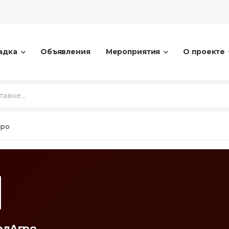
адка
Объявления
Мероприятия
О проекте
гро
олАгро