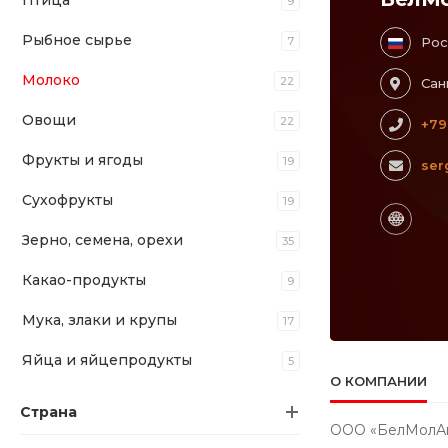
Птица
9
Рыбное сырье
7
Рос
Молоко
22
Сан
Овощи
22
+79
Фрукты и ягоды
19
ser
Сухофрукты
19
Зерно, семена, орехи
35
Какао-продукты
9
Мука, злаки и крупы
17
Яйца и яйцепродукты
5
О КОМПАНИИ
Страна
ООО «БелМолАгр