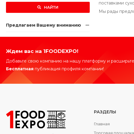
поставками сух
НАЙТИ
Мы рады предло
Предлагаем Вашему вниманию
Ждем вас на 1FOODEXPO!
Добавьте свою компанию на нашу платформу и расширьте
Бесплатная
публикация профиля компании!
РАЗДЕЛЫ
Главная
Торговая площадк