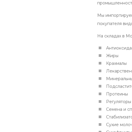
промышленност
Мы импортируем
покупателя вид
На складах в Мо
Антиоксида
Жиры
Крахмалы
Лекарствен
Минеральны
Подсластит
Протеины
Регуляторы
Семена и с
Стабилизато
Сухие моло