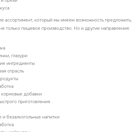
 и орехи
куса
ле ассортимент, который мы имеем возможность предложить, 
не только пищевое производство. Но и другие направления:
ика
нки, глазури
ие ингредиенты
ая отрасль
продукты
аботка
 кормовые добавки
ыстрого приготовления
е и безалкогольные напитки
аботка