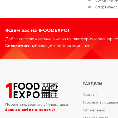
Соусы, кетч
Спортивное
Ждем вас на 1FOODEXPO!
Добавьте свою компанию на нашу платформу и расширьте
Бесплатная
публикация профиля компании!
РАЗДЕЛЫ
Главная
Торговая площадк
Первая пищевая онлайн-выставка
Заяви о себе по-новому!
Объявления