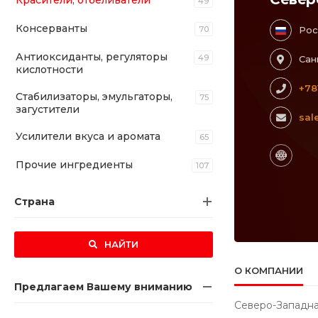
Красители, отбеливатели
49
Консерванты
70
Рос
Антиоксиданты, регуляторы
49
Сан
кислотности
+78
Стабилизаторы, эмульгаторы,
75
загустители
sal
Усилители вкуса и аромата
65
Прочие ингредиенты
107
Страна
НАЙТИ
О КОМПАНИИ
Предлагаем Вашему вниманию
Северо-Западна