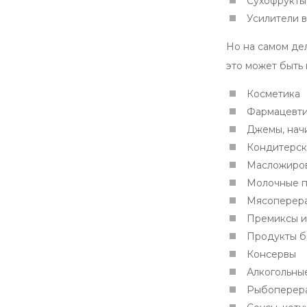
Сухофрукты
Усилители в
Но на самом де
это может быть 
Косметика
Фармацевт
Джемы, начи
Кондитерск
Масложиров
Молочные 
Мясоперер
Премиксы и
Продукты б
Консервы
Алкогольны
Рыбоперер