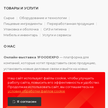
ТОВАРЫ И УСЛУГИ
Сырье
Оборудование и технологии
Пищевые ингредиенты
Переработанная продукция
Упаковка и оболочка
СИЗ и гигиена
Мебель и инвентарь
Услуги и сервисы
О НАС
Онлайн-выставка 1FOODEXPO
— платформа для
компаний, которые хотят представить свою продукцию,
установить новые деловые связи и выйти на новых
партнёров. Доступно. Удобно. Эффективно.
Наш сайт использует файлы cookie, чтобы улучшить
работу сайта, повысить его эффективность и удобство.
Продолжая использовать сайт, вы соглашаетесь на
условия обработки файлов cookie
© 2016 - 2026
1FOODEXPO
- первая пищевая онлайн-
Я согласен
выставка