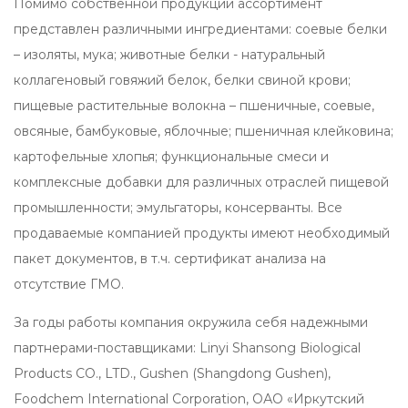
Помимо собственной продукции ассортимент
представлен различными ингредиентами: соевые белки
– изоляты, мука; животные белки - натуральный
коллагеновый говяжий белок, белки свиной крови;
пищевые растительные волокна – пшеничные, соевые,
овсяные, бамбуковые, яблочные; пшеничная клейковина;
картофельные хлопья; функциональные смеси и
комплексные добавки для различных отраслей пищевой
промышленности; эмульгаторы, консерванты. Все
продаваемые компанией продукты имеют необходимый
пакет документов, в т.ч. сертификат анализа на
отсутствие ГМО.
За годы работы компания окружила себя надежными
партнерами-поставщиками: Linyi Shansong Biological
Products CO., LTD., Gushen (Shangdong Gushen),
Foodchem International Corporation, ОАО «Иркутский