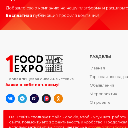
Добавьте свою компанию на нашу платформу и расширьте
Бесплатная
публикация профиля компании!
РАЗДЕЛЫ
Главная
Торговая площадк
Первая пищевая онлайн-выставка
Заяви о себе по-новому!
Объявления
Мероприятия
О проекте
Контакты
Наш сайт использует файлы cookie, чтобы улучшить работу
сайта, повысить его эффективность и удобство. Продолжая
использовать сайт, вы соглашаетесь на
условия обработки