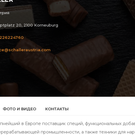
трия
ptplatz 20, 2100 Korneuburg
226224760
ice@schalleraustria.com
ФОТО И ВИДЕО
КОНТАКТЫ
упнейший в Европе поставщик специй, функциональных добав
ерерабатывающей промышленности, а также техники для наре