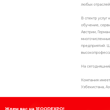
любых отраслей
В спектр услуг
обучение, серв
Австрии, Герма
многочисленные
предприятий. Ш
высокопрофесси
На сегодняшни
Компания имеет 
Узбекистана, Аз
Ждем вас на 1FOODEXPO!