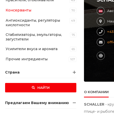
Красители, отбеливатели
49
Консерванты
70
Авс
Антиоксиданты, регуляторы
49
Hau
кислотности
+43
Стабилизаторы, эмульгаторы,
75
загустители
off
Усилители вкуса и аромата
65
Прочие ингредиенты
107
Страна
НАЙТИ
О КОМПАНИИ
Предлагаем Вашему вниманию
SCHALLER
- кр
птице- и рыбоп