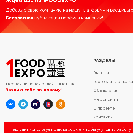
Ждем вас на 1FOODEXPO!
Добавьте свою компанию на нашу платформу и расширьте
Бесплатная
публикация профиля компании!
РАЗДЕЛЫ
Главная
Торговая площадк
Первая пищевая онлайн-выставка
Заяви о себе по-новому!
Объявления
Мероприятия
О проекте
Контакты
Наш сайт использует файлы cookie, чтобы улучшить работу