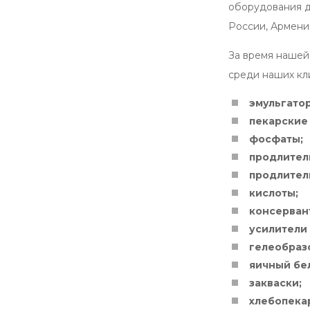
оборудования д
России, Армении
За время нашей
среди наших кл
эмульгато
пекарские
фосфаты;
продлител
продлител
кислоты;
консерван
усилители 
гелеобраз
яичный бе
закваски;
хлебопека