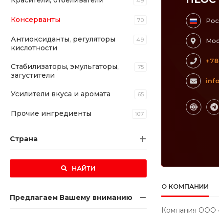
Красители, отбеливатели
49
Консерванты
70
Рос
Антиоксиданты, регуляторы
49
Мос
кислотности
+78
Стабилизаторы, эмульгаторы,
75
загустители
inf
Усилители вкуса и аромата
65
Прочие ингредиенты
107
Страна
НАЙТИ
О КОМПАНИИ
Предлагаем Вашему вниманию
Компания ООО «