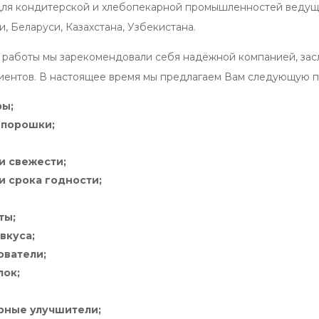
ля кондитерской и хлебопекарной промышленностей ведущи
, Беларуси, Казахстана, Узбекистана.
 работы мы зарекомендовали себя надёжной компанией, засл
иентов. В настоящее время мы предлагаем Вам следующую 
ры;
 порошки;
и свежести;
и срока годности;
ты;
вкуса;
ователи;
лок;
рные улучшители;