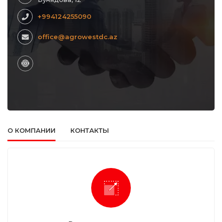
+994124255090
office@agrowestdc.az
О КОМПАНИИ
КОНТАКТЫ