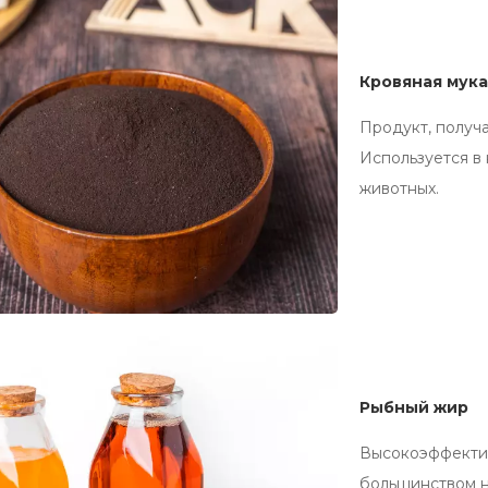
Кровяная мук
Продукт, получ
Используется в
животных.
Рыбный жир
Высокоэффектив
большинством н