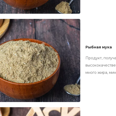
Рыбная мука
Продукт, получ
высококачестве
много жира, ми