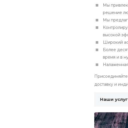
Мы привлек
решение люб
Мы предлаг
Контролируе
высокой эф
Широкий ас
Более деся
время и в н
Налаженная 
Присоединяйтес
доставку и инд
Наши услу