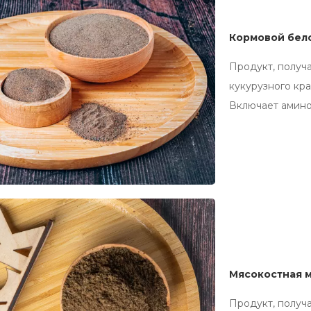
Кормовой бел
Продукт, получ
кукурузного кр
Включает амино
Мясокостная м
Продукт, получ