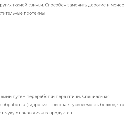
других тканей свиньи. Способен заменить дорогие и менее
стительные протеины.
а
аемый путём переработки пера птицы. Специальная
я обработка (гидролиз) повышает усвояемость белков, что
т муку от аналогичных продуктов.