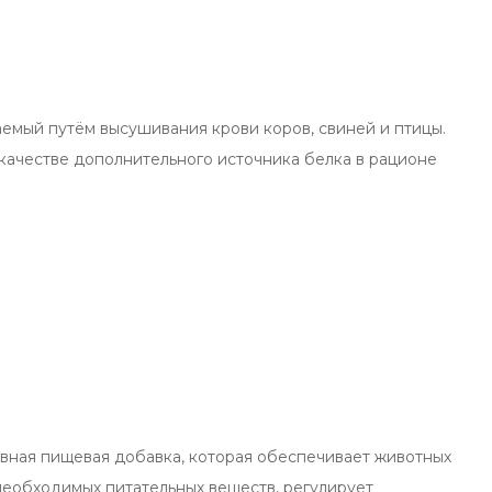
а
аемый путём высушивания крови коров, свиней и птицы.
 качестве дополнительного источника белка в рационе
ная пищевая добавка, которая обеспечивает животных
еобходимых питательных веществ, регулирует