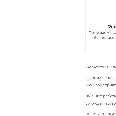
Опы
Понимаем все
белковосо
«Агентство Сел
Нашими основны
КРС, предприят
За 25 лет работ
сотрудничество
Мы стремим