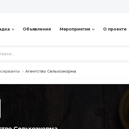
адка
Объявления
Мероприятия
О проекте
нсерванты
Агентство Сельхозкорма
ство Сельхозкорма