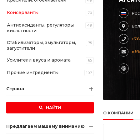
Красители, отбеливатели
49
Консерванты
70
Рос
Антиоксиданты, регуляторы
49
Вол
кислотности
+78
Стабилизаторы, эмульгаторы,
75
загустители
off
Усилители вкуса и аромата
65
Прочие ингредиенты
107
Страна
НАЙТИ
О КОМПАНИИ
Предлагаем Вашему вниманию