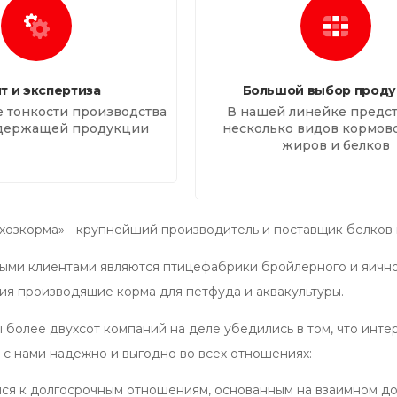
т и экспертиза
Большой выбор проду
 тонкости производства
В нашей линейке предс
держащей продукции
несколько видов кормово
жиров и белков
ьхозкорма» - крупнейший производитель и поставщик белков 
ми клиентами являются птицефабрики бройлерного и яично
ия производящие корма для петфуда и аквакультуры.
ы более двухсот компаний на деле убедились в том, что инт
 с нами надежно и выгодно во всех отношениях:
ся к долгосрочным отношениям, основанным на взаимном до