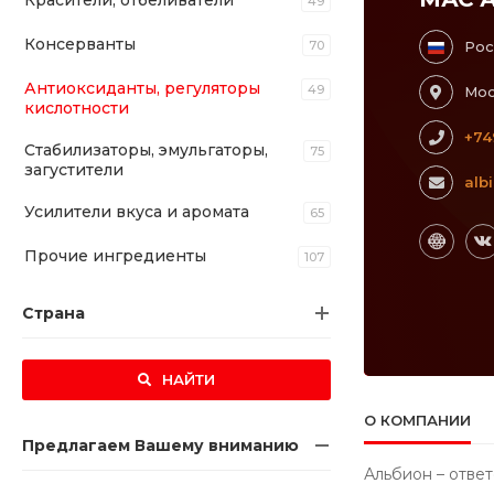
Красители, отбеливатели
49
Консерванты
70
Рос
Антиоксиданты, регуляторы
49
Мос
кислотности
+74
Стабилизаторы, эмульгаторы,
75
загустители
alb
Усилители вкуса и аромата
65
Прочие ингредиенты
107
Страна
НАЙТИ
О КОМПАНИИ
Предлагаем Вашему вниманию
Альбион – отве