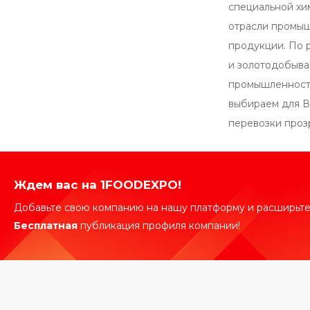
специальной хи
отрасли промыш
продукции. По 
и золотодобыва
промышленность
выбираем для В
перевозки проз
Ждем вас на 1FOODEXPO!
Добавьте свою компанию на нашу платформу и расширьте
Бесплатная
публикация профиля компании!