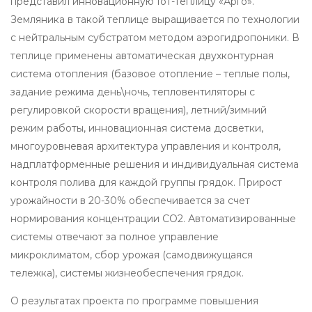
представил инновационную IoT-теплицу «Арго».
Земляника в такой теплице выращивается по технологии
с нейтральным субстратом методом аэрогидропоники. В
теплице применены автоматическая двухконтурная
система отопления (базовое отопление – теплые полы,
задание режима день\ночь, тепловентиляторы с
регулировкой скорости вращения), летний/зимний
режим работы, инновационная система досветки,
многоуровневая архитектура управления и контроля,
надплатформенные решения и индивидуальная система
контроля полива для каждой группы грядок. Прирост
урожайности в 20-30% обеспечивается за счет
нормирования концентрации CO2. Автоматизированные
системы отвечают за полное управление
микроклиматом, сбор урожая (самодвижущаяся
тележка), системы жизнеобеспечения грядок.
О результатах проекта по программе повышения