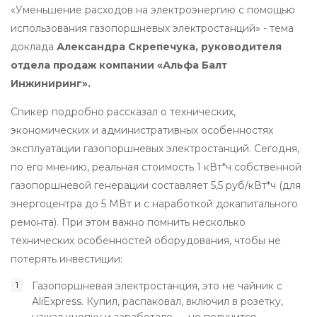
«Уменьшение расходов на электроэнергию с помощью
использования газопоршневых электростанций» - тема
доклада
Александра Скрепечука, руководителя
отдела продаж компании «Альфа Балт
Инжиниринг».
Спикер подробно рассказал о технических,
экономических и административных особенностях
эксплуатации газопоршневых электростанций. Сегодня,
по его мнению, реальная стоимость 1 кВт*ч собственной
газопоршневой генерации составляет 5,5 руб/кВт*ч (для
энергоцентра до 5 МВт и с наработкой докапитального
ремонта). При этом важно помнить несколько
технических особенностей оборудования, чтобы не
потерять инвестиции:
Газопоршневая электростанция, это не чайник с
AliExpress. Купил, распаковал, включил в розетку,
нажал кнопку и заработало — не получится.