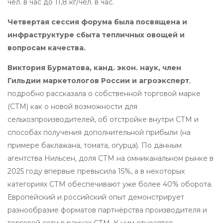
чел. в час до 11,8 кг/чел. в час.
Четвертая сессия форума была посвящена и
инфраструктуре сбыта тепличных овощей и
вопросам качества.
Виктория Бурматова, канд. экон. наук, член
Гильдии маркетологов России и агроэксперт
,
подробно рассказала о собственной торговой марке
(СТМ) как о новой возможности для
сельхозпроизводителей, об отстройке внутри СТМ и
способах получения дополнительной прибыли (на
примере баклажана, томата, огурца). По данным
агентства Нильсен, доля СТМ на омниканальном рынке в
2025 году впервые превысила 15%, а в некоторых
категориях СТМ обеспечивают уже более 40% оборота.
Европейский и российский опыт демонстрирует
разнообразие форматов партнёрства производителя и
торговой сети в рамках СТМ. К ним относятся