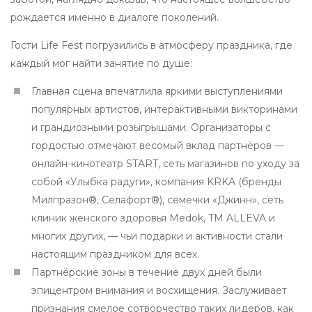
рождается именно в диалоге поколений.
Гости Life Fest погрузились в атмосферу праздника, где
каждый мог найти занятие по душе:
Главная сцена впечатлила яркими выступлениями
популярных артистов, интерактивными викторинами
и грандиозными розыгрышами. Организаторы с
гордостью отмечают весомый вклад партнёров —
онлайн-кинотеатр START, сеть магазинов по уходу за
собой «Улыбка радуги», компания KRKA (бренды
Милпразон®, Селафорт®), семечки «Джинн», сеть
клиник женского здоровья Medok, TM ALLEVA и
многих других, — чьи подарки и активности стали
настоящим праздником для всех.
Партнёрские зоны в течение двух дней были
эпицентром внимания и восхищения. Заслуживает
признания смелое сотворчество таких лидеров, как