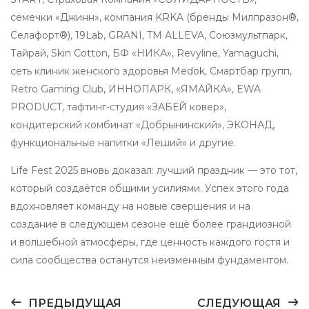
семечки «Джинн», компания KRKA (бренды Милпразон®,
Селафорт®), 19Lab, GRANI, TM ALLEVA, Союзмультпарк,
Тайрай, Skin Cotton, БФ «НИКА», Revyline, Yamaguchi,
сеть клиник женского здоровья Medok, Смартбар групп,
Retro Gaming Club, ИННОПАРК, «ЯМАЙКА», EWA
PRODUCT, тафтинг-студия «ЗАБЕЙ ковер»,
кондитерский комбинат «Добрынинский», ЭКОНАД,
функциональные напитки «Леший» и другие.
Life Fest 2025 вновь доказал: лучший праздник — это тот,
который создаётся общими усилиями. Успех этого года
вдохновляет команду на новые свершения и на
создание в следующем сезоне ещё более грандиозной
и волшебной атмосферы, где ценность каждого гостя и
сила сообщества останутся неизменным фундаментом.
ПРЕДЫДУЩАЯ
СЛЕДУЮЩАЯ