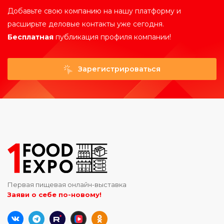
Добавьте свою компанию на нашу платформу и
расширьте деловые контакты уже сегодня.
Бесплатная
публикация профиля компании!
Зарегистрироваться
Первая пищевая онлайн-выставка
Заяви о себе по-новому!