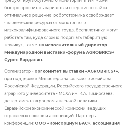
требуют круглосуточного мониторинга. ИИ может
быстро просчитать варианты и оперативно найти
оптимальное решение, робототехника освобождает
человеческие ресурсы от монотонного
низкоквалифицированного труда, беспилотники могут
работать там, куда сложно подогнать габаритную
технику», - отметил
исполнительный директор
Международной выставки-форума AGROBRICS+
Сурен Варданян
.
Организатор -
оргкомитет выставки «AGROBRICS+»
,
при поддержке Министерства сельского хозяйства
Российской Федерации, Российского государственного
аграрного университета - МСХА им. К.А. Тимирязева,
департамента агропромышленной политики
Евразийской экономической комиссии, ведущих
отраслевых союзов и ассоциаций. Партнеры
конференции:
ООО «Консорциум БАС», ассоциация