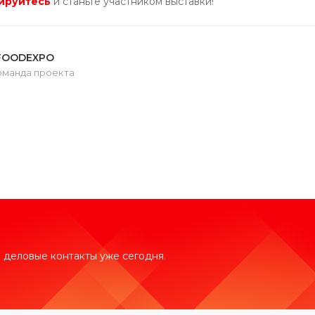
ируйтесь
и станьте участником выставки!
FOODEXPO
оманда проекта
 деловые контакты уже сегодня.