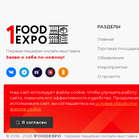
РАЗДЕЛЫ
Главная
Торговая площадк
Первая пищевая онлайн-выставка
Заяви о себе по-новому!
Объявления
Мероприятия
О проекте
Контакты
Наш сайт использует файлы cookie, чтобы улучшить работу
сайта, повысить его эффективность и удобство. Продолжая
использовать сайт, вы соглашаетесь на
условия обработки
файлов cookie
Я согласен
© 2016 - 2026
1FOODEXPO
- первая пищевая онлайн-выставка