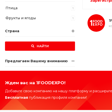
Зарегистр
Птица
1
Фрукты и ягоды
1
1
к
Страна
НАЙТИ
Предлагаем Вашему вниманию
Ждем вас на 1FOODEXPO!
Добавьте свою компанию на нашу платформу и расширьте
Бесплатная
публикация профиля компании!