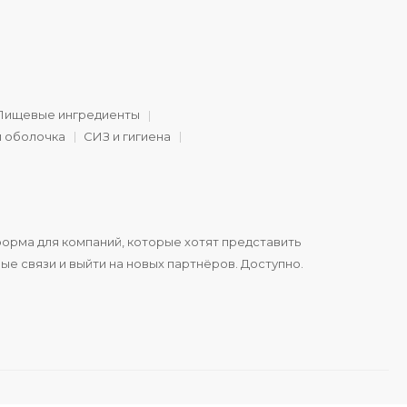
Пищевые ингредиенты
и оболочка
СИЗ и гигиена
орма для компаний, которые хотят представить
ые связи и выйти на новых партнёров. Доступно.