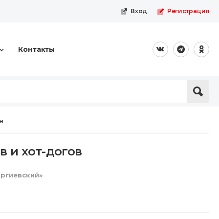
Вход
Регистрация
Контакты
в
в и хот-догов
ргиевский»