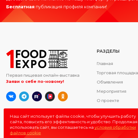
Бесплатная
публикация профиля компании!
РАЗДЕЛЫ
Главная
Торговая площадк
Первая пищевая онлайн-выставка
Заяви о себе по-новому!
Объявления
Мероприятия
О проекте
Контакты
Наш сайт использует файлы cookie, чтобы улучшить работу
сайта, повысить его эффективность и удобство. Продолжая
использовать сайт, вы соглашаетесь на
условия обработки
файлов cookie