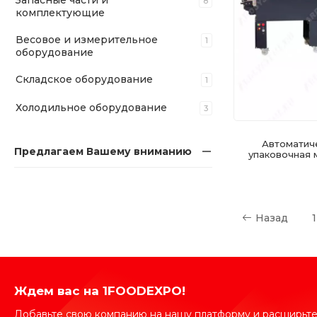
Запасные части и
8
комплектующие
Весовое и измерительное
1
оборудование
Складское оборудование
1
Холодильное оборудование
3
Автоматич
Предлагаем Вашему вниманию
упаковочная 
Назад
1
Ждем вас на 1FOODEXPO!
Добавьте свою компанию на нашу платформу и расширьте