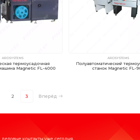
ARDSYSTEMS
ARDSYSTEMS
еская термоусадочная
Полуавтоматический термо
машина Magnetic FL-4000
станок Magnetic FL-9
2
3
Вперёд
 деловые контакты уже сегодня.