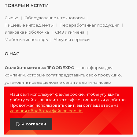
ТОВАРЫ И УСЛУГИ
Сырье
Оборудование и технологии
Пищевые ингредиенты
Переработанная продукция
Упаковка и оболочка
СИЗ и гигиена
Мебель и инвентарь
Услуги и сервисы
О НАС
Онлайн-выставка 1FOODEXPO
— платформа для
компаний, которые хотят представить свою продукцию,
установить новые деловые связи и выйти на новых
партнёров. Доступно. Удобно. Эффективно.
Наш сайт использует файлы cookie, чтобы улучшить
работу сайта, повысить его эффективность и удобство.
Продолжая использовать сайт, вы соглашаетесь на
условия обработки файлов cookie
© 2016 - 2026
1FOODEXPO
- первая пищевая онлайн-
Я согласен
выставка