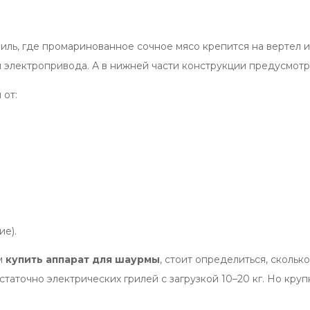
иль, где промаринованное сочное мясо крепится на вертел и
электропривода. А в нижней части конструкции предусмотр
 от:
е).
ем
купить аппарат для шаурмы
, стоит определиться, скольк
таточно электрических грилей с загрузкой 10–20 кг. Но кр