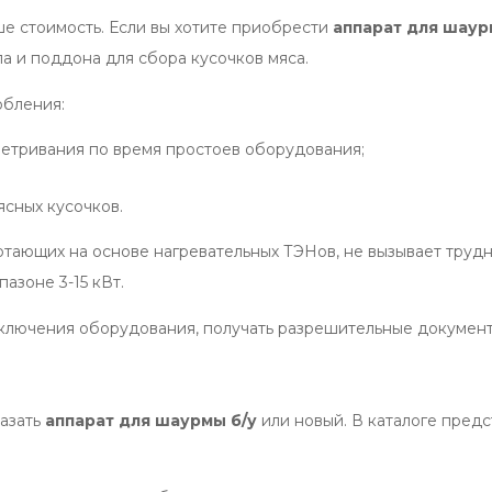
е стоимость. Если вы хотите приобрести
аппарат для шау
ла и поддона для сбора кусочков мяса.
обления:
ветривания по время простоев оборудования;
ясных кусочков.
отающих на основе нагревательных ТЭНов, не вызывает трудн
азоне 3-15 кВт.
ключения оборудования, получать разрешительные документ
азать
аппарат для шаурмы б/у
или новый. В каталоге пред