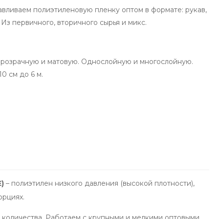
авливаем полиэтиленовую пленку оптом в формате: рукав,
 Из первичного, вторичного сырья и микс.
 Прозрачную и матовую. Однослойную и многослойную.
0 см до 6 м.
)
– полиэтилен низкого давления (высокой плотности),
орциях.
т количества. Работаем с крупными и мелкими оптовыми