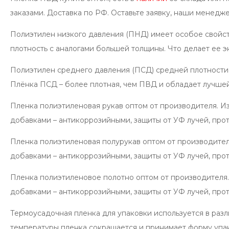
заказами. Доставка по РФ. Оставьте заявку, наши менедж
Полиэтилен низкого давления (ПНД) имеет особое свойст
плотность с аналогами большей толщины. Что делает ее 
Полиэтилен среднего давления (ПСД) средней плотности
Плёнка ПСД – более плотная, чем ПВД и обладает лучшей
Пленка полиэтиленовая рукав оптом от производителя. Изг
добавками – антикоррозийными, защиты от УФ лучей, прот
Пленка полиэтиленовая полурукав оптом от производителя.
добавками – антикоррозийными, защиты от УФ лучей, прот
Пленка полиэтиленовое полотно оптом от производителя. И
добавками – антикоррозийными, защиты от УФ лучей, прот
Термоусадочная пленка для упаковки используется в раз
температуры пленка сокращается и принимает форму упа