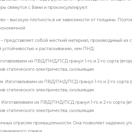
еры свяжутся с Вами и проконсультируют.
во – высокую плотность в не зависимости от толщины. Поэто
экономичной.
 – представляет собой жесткий материал, производимый из 
 устойчивостью к растаскиванию, чем ПНД.
отавливаем из ПВД/ПНД/ПСД гранул 1-го и 2-го сорта (вторичк
ив статического электричества, скользящая.
 Изготавливаем из ПВД/ПНД/ПСД гранул 1-го и 2-го сорта (вт
ив статического электричества, скользящая.
зготавливаем из ПВД/ПНД/ПСД гранул 1-го и 2-го сорта (втор
ив статического электричества, скользящая.
личных отраслях промышленности. Она позволяет надежно у
ковываемого товара.