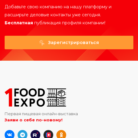
Добавьте свою компанию на нашу платформу и
расширьте деловые контакты уже сегодня.
Бесплатная
публикация профиля компании!
Зарегистрироваться
Первая пищевая онлайн-выставка
Заяви о себе по-новому!