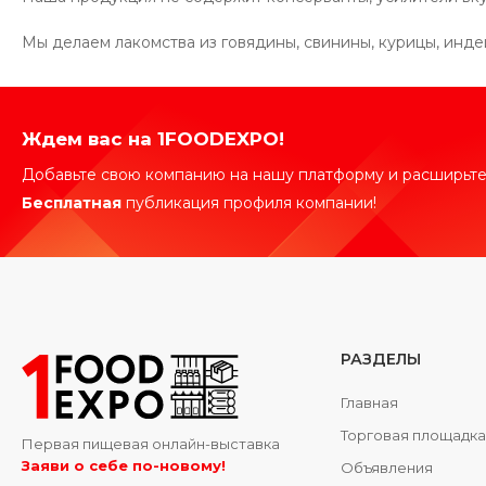
Мы делаем лакомства из говядины, свинины, курицы, индей
Ждем вас на 1FOODEXPO!
Добавьте свою компанию на нашу платформу и расширьте
Бесплатная
публикация профиля компании!
РАЗДЕЛЫ
Главная
Торговая площадк
Первая пищевая онлайн-выставка
Заяви о себе по-новому!
Объявления