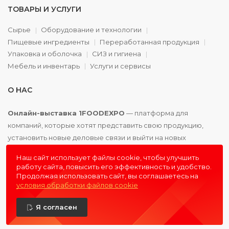
ТОВАРЫ И УСЛУГИ
Сырье
Оборудование и технологии
Пищевые ингредиенты
Переработанная продукция
Упаковка и оболочка
СИЗ и гигиена
Мебель и инвентарь
Услуги и сервисы
О НАС
Онлайн-выставка 1FOODEXPO
— платформа для
компаний, которые хотят представить свою продукцию,
установить новые деловые связи и выйти на новых
партнёров. Доступно. Удобно. Эффективно.
Наш сайт использует файлы cookie, чтобы улучшить
работу сайта, повысить его эффективность и удобство.
Продолжая использовать сайт, вы соглашаетесь на
условия обработки файлов cookie
© 2016 - 2026
1FOODEXPO
- первая пищевая онлайн-
Я согласен
выставка