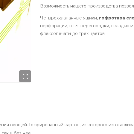
Возможность нашего производства позволя
Четырехклапанные ящики,
гофротара сл
перфорации, в т.ч. перегородки, вкладыши
флексопечати до трех цветов.
ия овощей. Гофрированный картон, из которого изготавлива
 так и без нее.