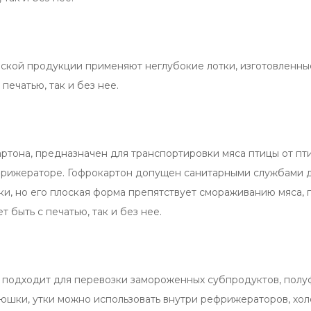
ской продукции применяют неглубокие лотки, изготовленные
ечатью, так и без нее.
ртона, предназначен для транспортировки мяса птицы от пт
ефрижераторе. Гофрокартон допущен санитарными службами 
ки, но его плоская форма препятствует смораживанию мяса, 
быть с печатью, так и без нее.
а подходит для перевозки замороженных субпродуктов, полу
дюшки, утки можно использовать внутри рефрижераторов, хол