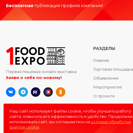
Бесплатная
публикация профиля компании!
РАЗДЕЛЫ
Главная
Торговая площадк
Первая пищевая онлайн-выставка
Заяви о себе по-новому!
Объявления
Мероприятия
О проекте
Контакты
Наш сайт использует файлы cookie, чтобы улучшить работу
сайта, повысить его эффективность и удобство. Продолжая
использовать сайт, вы соглашаетесь на
условия обработки
файлов cookie