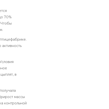
ется
до 70%
 Чтобы
м.
 птицефабрике.
 активность
 Условия
вное
цыплят, в
 получала
Прирост массы
ка контрольной