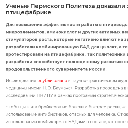
Ученые Пермского Политеха доказали 
птицефабрике
Для повышения эффективности работы в птицеводс
микроэлементов, аминокислот и других активных ве
стимуляторов роста, которые негативно влияют на з
разработали комбинированную БАД для цыплят, а те
протестировали на птицефабрике. Так политехники
разработки способствует
полноценному развитию се
продовольственного суверенитета России.
Исследование
опубликовано
в научно-практическом журн
медицины имени Н. Э. Баумана». Разработка проведена в
исследований ПНИПУ в рамках программы стратегическог
Чтобы цыплята бройлеров не болели и быстрее росли, на
использование антибиотиков, опасных для человека. Отка
использовании комбикорма с БАДами в составе, которые