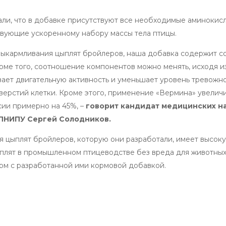
ли, что в добавке присутствуют все необходимые аминокисл
ствующие ускоренному набору массы тела птицы.
 выкармливания цыплят бройлеров, наша добавка содержит 
роме того, соотношение компонентов можно менять, исходя и
вает двигательную активность и уменьшает уровень тревожно
ерстий клетки. Кроме этого, применение «Вермина» увелич
сии примерно на 45%, –
говорит кандидат медицинских на
 ПНИПУ Сергей Солодников.
я цыплят бройлеров, которую они разработали, имеет высо
ыплят в промышленном птицеводстве без вреда для животных
рм с разработанной ими кормовой добавкой.