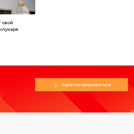
т свой
Выставки Rosmould | Rosplast | 3Д-ТЕХ
анлукаре
2026 откроются для посетителей 16
июня
Зарегистрироваться