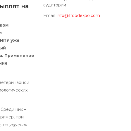
аудитории
ыплят на
Email:
info@1foodexpo.com
иком
и
НИПУ уже
рый
я. Применение
ние
 ветеринарной
иологических
 Среди них –
пример, при
, не ухудшая