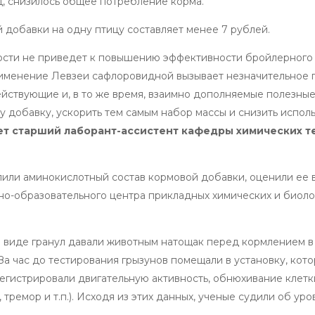
ц, снизилось общее потребление корма.
 добавки на одну птицу составляет менее 7 рублей.
ности не приведет к повышению эффективности бройлерного 
рименение Левзеи сафлоровидной вызывает незначительное
действующие и, в то же время, взаимно дополняемые полезны
у добавку, ускорить тем самым набор массы и снизить испол
ет старший лаборант-ассистент кафедры химических т
лили аминокислотный состав кормовой добавки, оценили ее 
чно-образовательного центра прикладных химических и биол
 виде гранул давали животным натощак перед кормлением в
За час до тестирования грызунов помещали в установку, кот
 регистрировали двигательную активность, обнюхивание клетк
тремор и т.п.). Исходя из этих данных, ученые судили об уро