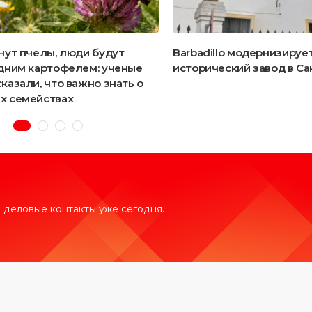
нут пчелы, люди будут
Barbadillo модернизируе
дним картофелем: ученые
исторический завод в С
казали, что важно знать о
х семействах
 деловые контакты уже сегодня.