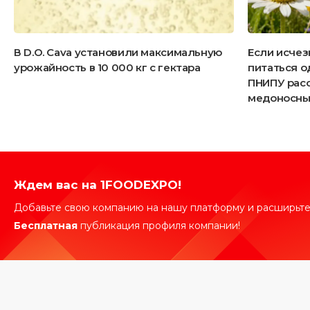
В D.O. Cava установили максимальную
Если исчез
урожайность в 10 000 кг с гектара
питаться о
ПНИПУ расс
медоносны
Ждем вас на 1FOODEXPO!
Добавьте свою компанию на нашу платформу и расширьте
Бесплатная
публикация профиля компании!