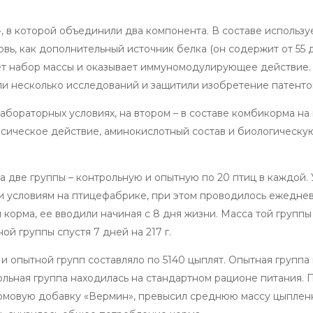
в которой объединили два компонента. В составе использу
ь, как дополнительный источник белка (он содержит от 55 
яет набор массы и оказывает иммуномодулирующее действие.
и несколько исследований и защитили изобретение патенто
абораторных условиях, на втором – в составе комбикорма на
сическое действие, аминокислотный состав и биологическую
 две группы – контрольную и опытную по 20 птиц в каждой.
и условиям на птицефабрике, при этом проводилось ежедне
 корма, ее вводили начиная с 8 дня жизни. Масса той группы 
й группы спустя 7 дней на 217 г.
 опытной групп составляло по 5140 цыплят. Опытная группа
ольная группа находилась на стандартном рационе питания. 
рмовую добавку «Вермин», превысил среднюю массу цыплен