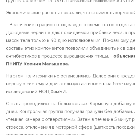
группы более чем на 100 г. Повысилась выживаемость пти
Экономические расчеты показали, что стоимость кормовой
– Включение в рацион птиц каждого элемента по отдель
Дождевые черви не дают ожидаемой прибавки веса, а п
массы тела только к 40 дню использования. По-разному 
составы этих компонентов позволили объединить их в одн
антибиотиков в процессе выращивания птицы, –
объясня
ПНИПУ Ксения Малышева.
На этом политехники не остановились. Далее они опреде
нервную систему и двигательную активность на базе нау
исследований НОЦ ХимБИ.
Опыты проводились на белых крысах. Кормовую добавку в
дней. Контрольная группа получала гранулы без добавки. 
«темная камера с отверстиями». Затем в течение 5 минут
стресса, отклонения в моторной сфере (шаткость походки, 