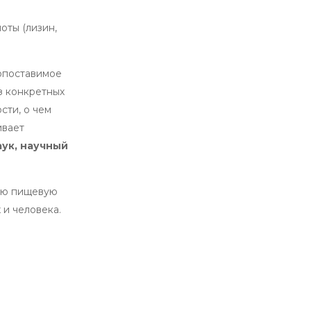
оты (лизин,
сопоставимое
з конкретных
сти, о чем
ивает
ук, научный
кую пищевую
 и человека.