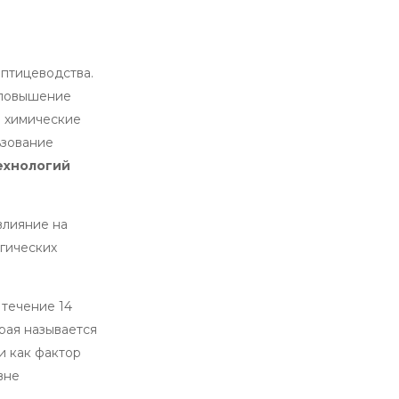
птицеводства.
 повышение
е химические
ьзование
ехнологий
влияние на
огических
 течение 14
орая называется
и как фактор
вне