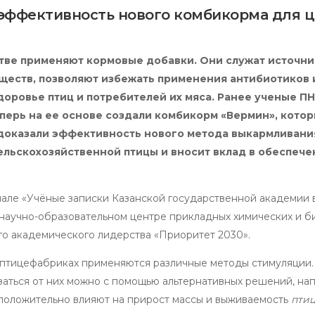
эффективность нового комбикорма для ц
тве применяют кормовые добавки. Они служат источн
ществ, позволяют избежать применения антибиотиков 
доровье птиц и потребителей их мяса. Ранее ученые П
перь на ее основе создали комбикорм «Вермин», кото
 доказали эффективность нового метода выкармливани
льскохозяйственной птицы и вносит вклад в обеспече
але «Учёные записки Казанской государственной академии
 научно-образовательном центре прикладных химических и б
о академического лидерства «Приоритет 2030».
 птицефабриках применяются различные методы стимуляции.
заться от них можно с помощью альтернативных решений, на
 положительно влияют на прирост массы и выживаемость
птиц