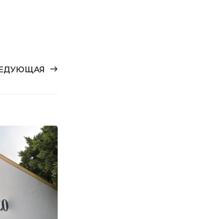
ЕДУЮЩАЯ
15
ИЮН