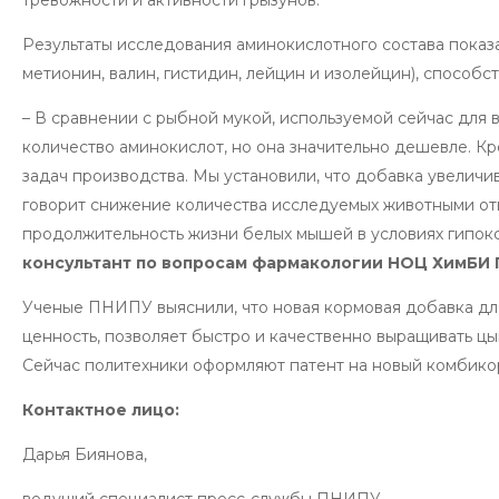
тревожности и активности грызунов.
Результаты исследования аминокислотного состава показа
метионин, валин, гистидин, лейцин и изолейцин), способ
– В сравнении с рыбной мукой, используемой сейчас для
количество аминокислот, но она значительно дешевле. К
задач производства. Мы установили, что добавка увеличи
говорит снижение количества исследуемых животными отв
продолжительность жизни белых мышей в условиях гипок
консультант по вопросам фармакологии НОЦ ХимБИ
Ученые ПНИПУ выяснили, что новая кормовая добавка дл
ценность, позволяет быстро и качественно выращивать ц
Сейчас политехники оформляют патент на новый комбико
Контактное лицо:
Дарья Биянова,