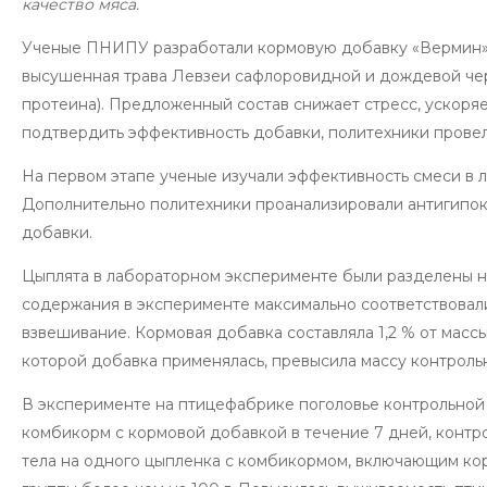
качество мяса.
Ученые ПНИПУ разработали кормовую добавку «Вермин», 
высушенная трава Левзеи сафлоровидной и дождевой черв
протеина). Предложенный состав снижает стресс, ускор
подтвердить эффективность добавки, политехники провел
На первом этапе ученые изучали эффективность смеси в л
Дополнительно политехники проанализировали антигипок
добавки.
Цыплята в лабораторном эксперименте были разделены на
содержания в эксперименте максимально соответствовал
взвешивание. Кормовая добавка составляла 1,2 % от массы
которой добавка применялась, превысила массу контрольно
В эксперименте на птицефабрике поголовье контрольной и
комбикорм с кормовой добавкой в течение 7 дней, контр
тела на одного цыпленка с комбикормом, включающим ко