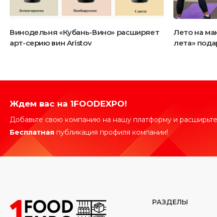
Винодельня «Кубань-Вино» расширяет
Лето на ма
арт-серию вин Aristov
лета» пода
Ждем вас на 1FOODEXPO!
Добавьте свою компанию на нашу платформу и расширьте
Бесплатная
публикация профиля компании!
РАЗДЕЛЫ