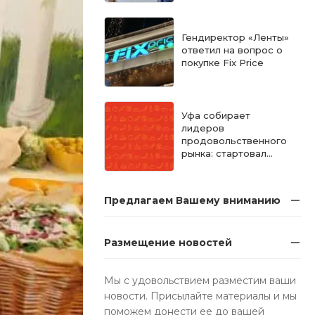
Гендиректор «Ленты»
ответил на вопрос о
покупке Fix Price
Уфа собирает
лидеров
продовольственного
рынка: стартовал
приём заявок на
фестиваль «Наш
Бренд»
Предлагаем Вашему вниманию
Размещение новостей
Мы с удовольствием разместим ваши
новости. Присылайте материалы и мы
поможем донести ее до вашей