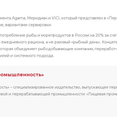
ента Agama, Меридиан и VICI, который представлен в «Пер
е, вариантами сервировки.
 потребление рыбы и морепродуктов в России на 20% за сч
ь ежедневного рациона, а не разовый «рыбный день». Концеп
которая объединяет рыбодобывающие компании, переработчи
илий и системного подхода.
ромышленность»
сть» – специализированное издательство, выпускающее пе
щевой и перерабатывающей промышленности: «Пищевая про