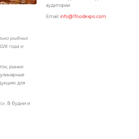
аудитории
Email:
info@1foodexpo.com
лько рыбных
026 года и
ток, рынки
 кулинарные
дукцию для
с». В будни и