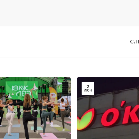
СЛ
2
ИЮН