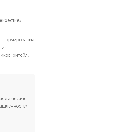
екрёстке»,
ёт формирования
ция
ков, ритейл,
риодические
мышленность»