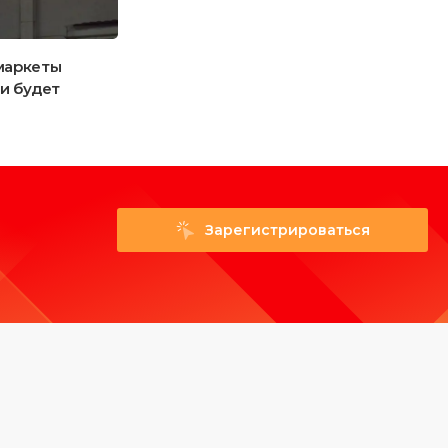
маркеты
Что готовит для пивоваров выставка
ми будет
«Агропродмаш-2026»?
Зарегистрироваться