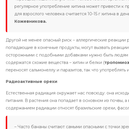
регулярное употребление хитина может привести к 
для взрослого человека считается 10-15 г хитина в день
Кожевникова.
Другой не менее опасный риск – аллергические реакции 
попадающие в конечные продукты, могут вызвать реакции
осторожными с подобными добавками нужно быть людям с 
содержатся схожие вещества – хитин и белки (
тропомиоз
переносят сальмонеллу и паразитов, так что употреблять
Радиоактивные орехи
Естественная радиация окружает нас повсюду: она исходи
питания. В растения она попадает в основном из почвы, а
содержанием радиации относят бразильские орехи, фасоль,
– Часто бананы считают самыми опасными с точки зре