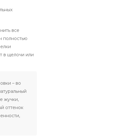
льных
нить все
он полностью
белки
т в щелочи или
овки – во
натуральный
е жучки,
ый оттенок
ленности,