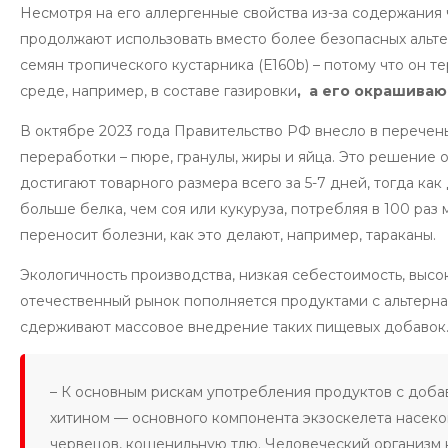
Несмотря на его аллергенные свойства из-за содержания
продолжают использовать вместо более безопасных альтерн
семян тропического кустарника (Е160b) – потому что он т
среде, например, в составе газировки
, а его окрашиваю
В октябре 2023 года Правительство РФ внесло в перечен
переработки – пюре, гранулы, жиры и яйца. Это решение
достигают товарного размера всего за 5-7 дней, тогда как
больше белка, чем соя или кукуруза, потребляя в 100 ра
переносит болезни, как это делают, например, тараканы.
Экологичность производства, низкая себестоимость, высо
отечественный рынок пополняется продуктами с альтерна
сдерживают массовое внедрение таких пищевых добавок
– К основным рискам употребления продуктов с доба
хитином — основного компонента экзоскелета насеком
червецов, кошенильную тлю. Человеческий организм