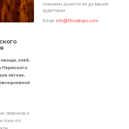
поможем донести ее до вашей
аудитории
Email:
info@1foodexpo.com
ского
ия
овощи, хлеб,
я Пермского
для легких,
повседневной
и, сверчков и
и пока что
укты