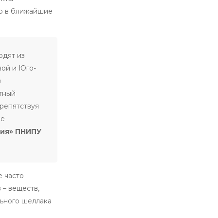
то в ближайшие
одят из
ной и Юго-
в
тный
препятствуя
ве
гия» ПНИПУ
е часто
 – веществ,
льного шеллака