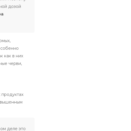
ной дозой
ра
омых,
 Особенно
 как в них
ные черви,
х продуктах
 повышенным
мом деле это