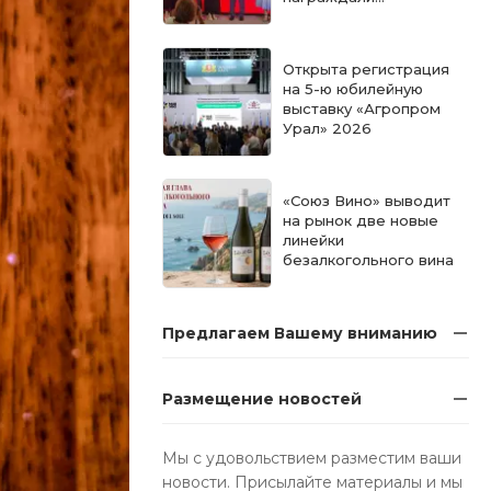
победителей
конкурса
«Московское
Открыта регистрация
качество» в категории
на 5-ю юбилейную
«Мучные
выставку «Агропром
кондитерские
Урал» 2026
изделия»
«Союз Вино» выводит
на рынок две новые
линейки
безалкогольного вина
Предлагаем Вашему вниманию
Размещение новостей
Мы с удовольствием разместим ваши
новости. Присылайте материалы и мы