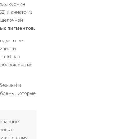
мых, кармин
2) и аннато из
в щелочной
ных пигментов.
родукты ее
личинки
 в 10 раз
добавок она не
убежный и
облемы, которые
ызванные
аковых
ия. Поэтому