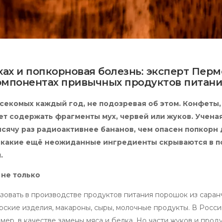
хах и попкорновая болезнь: эксперт Перм
омпонентах привычных продуктов питан
секомых каждый год, не подозревая об этом. Конфеты, 
жет содержать фрагменты мух, червей или жуков. Учена
ысячу раз радиоактивнее бананов, чем опасен попкорн 
уть, какие ещё неожиданные ингредиенты скрываются в 
.
 не только
зовать в производстве продуктов питания порошок из саранч
ские изделия, макароны, сыры, молочные продукты. В Росси
ер, в качестве замены мяса и белка. Но части жуков и прод