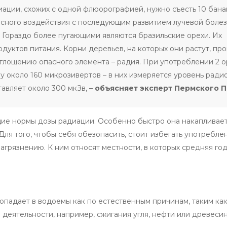
иации, схожих с одной флюорографией, нужно съесть 10 бана
пасного воздействия с последующим развитием лучевой боле
. Гораздо более пугающими являются бразильские орехи. Их
одуктов питания. Корни деревьев, на которых они растут, пр
оглощению опасного элемента – радия. При употреблении 2 о
у около 160 микрозивертов – в них измеряется уровень ради
тавляет около 300 мкЗв,
– объясняет эксперт Пермского П
е нормы дозы радиации. Особенно быстро она накапливает
 Для того, чтобы себя обезопасить, стоит избегать употребле
грязнению. К ним относят местности, в которых средняя го
опадает в водоемы как по естественным причинам, таким ка
й деятельности, например, сжигания угля, нефти или древеси