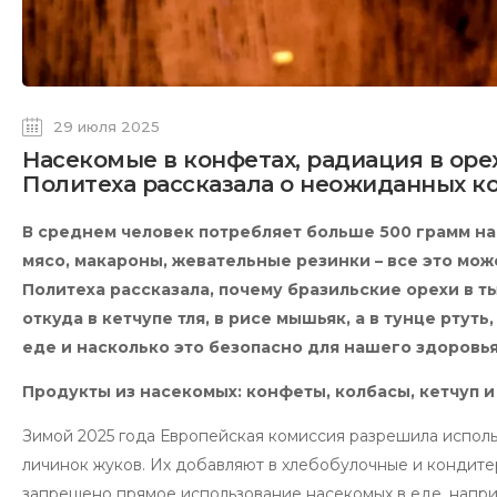
29 июля 2025
Насекомые в конфетах, радиация в оре
Политеха рассказала о неожиданных к
В среднем человек потребляет больше 500 грамм на
мясо, макароны, жевательные резинки – все это мо
Политеха рассказала, почему бразильские орехи в т
откуда в кетчупе тля, в рисе мышьяк, а в тунце рт
еде и насколько это безопасно для нашего здоровья
Продукты из насекомых: конфеты, колбасы, кетчуп и
Зимой 2025 года Европейская комиссия разрешила исполь
личинок жуков. Их добавляют в хлебобулочные и кондитер
запрещено прямое использование насекомых в еде, наприм