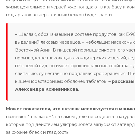
жизнедеятельности червей уже попадают в колбасу и кон
годы рынок альтернативных белков будет расти.
– Шеллак, обозначаемый в составе продуктов как Е-9
выделений лаковых червецов, – небольших насекомых
Восточной Азии. В пищевой промышленности его част
производстве шоколадных кондитерских изделий, лед
глянцевый вид, но имеет функциональные свойства – д
слипанию, существенно продлевая срок хранения. Шел
кишечнорастворимых оболочек таблеток,
– рассказ
Александра Кожевникова.
Может показаться, что шеллак используется в маникю
называют "шеллаком", на самом деле не содержат натурал
которые под действием ультрафиолета запускают затверде
за схожие блеск и гладкость.