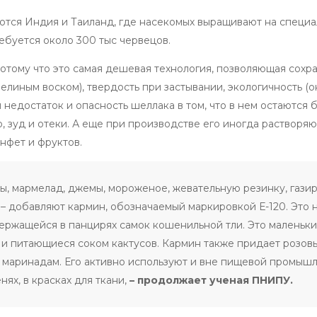
ются Индия и Таиланд, где насекомых выращивают на специа
ребуется около 300 тыс червецов.
отому что это самая дешевая технология, позволяющая сохра
елиным воском), твердость при застывании, экологичность (
й недостаток и опасность шеллака в том, что в нем остаются 
 зуд и отеки. А еще при производстве его иногда растворяю
нфет и фруктов.
ы, мармелад, джемы, мороженое, жевательную резинку, газир
 – добавляют кармин, обозначаемый маркировкой Е-120. Это 
держащейся в панцирях самок кошенильной тли. Это маленьки
и питающиеся соком кактусов. Кармин также придает розов
, маринадам. Его активно используют и вне пищевой промыш
нях, в красках для ткани,
– продолжает ученая ПНИПУ.