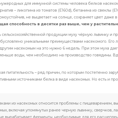
 чужеродных для иммунной системы человека белков насеко
атив – ликопина из томатов (Е160d), бетанина из свеклы (Е16
ермоустойчив, не выцветает на солнце, сохраняет цвет даже 
щая способность в десятки раз выше, чем у раститель
ь сельскохозяйственной продукции муху чёрную львинку и п
 обусловлено уникальными преимуществами насекомого. Его 
 другим насекомым на это нужно 6 недель. При этом муха дает
з меньше воды, чем необходимо на производство говядины. В
кая питательность – ряд причин, по которым постепенно зар
тивными источниками белка в виде насекомых. Но есть и пр
.
вками из насекомых относится проблемы с пищеварением, в
ых, включая упомянутых ранее черную львинку, сверчков, л
 не вырабатывает ферменты, необходимые для его расщеплен