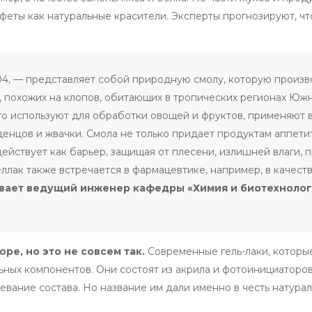
феты как натуральные красители. Эксперты прогнозируют, ч
04, — представляет собой природную смолу, которую произв
, похожих на клопов, обитающих в тропических регионах Юж
о используют для обработки овощей и фруктов, применяют 
енцов и жвачки. Смола не только придает продуктам аппети
ействует как барьер, защищая от плесени, излишней влаги, 
лак также встречается в фармацевтике, например, в качест
ывает ведущий инженер кафедры «Химия и биотехноло
ре, но это не совсем так.
Современные гель-лаки, которы
ьных компонентов. Они состоят из акрила и фотоинициаторов
вание состава. Но название им дали именно в честь натура