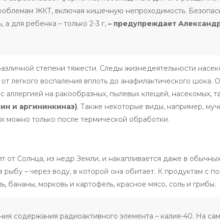
проблемам ЖКТ, включая кишечную непроходимость. Безопас
, а для ребенка – только 2-3 г,
– предупреждает Александ
различной степени тяжести. Следы жизнедеятельности насек
 от легкого воспаления вплоть до анафилактического шока.
аллергией на ракообразных, пылевых клещей, насекомых, так
ин и аргининкиназ)
. Также некоторые виды, например, муч
 их можно только после термической обработки.
т от Солнца, из недр Земли, и накапливается даже в обычны
 в рыбу – через воду, в которой она обитает. К продуктам с
 бананы, морковь и картофель, красное мясо, соль и грибы.
ния содержания радиоактивного элемента – калия-40. На са