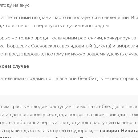
году на вкус.
аппетитными плодами, часто используется в озеленении. Все
м, что его можно перепутать с диким виноградом.
орые не только вредят культурным растениям, конкурируя за 
ка. Борщевик Сосновского, вех ядовитый (цикута) и амброзия
ти вред здоровью, поэтому их нужно вовремя удалять с учас
коем случае
кательными ягодами, но не все они безобидны — некоторые м
ьшим красным плодам, растущим прямо на стебле. Даже неск
й и даже остановку сердца, а контакт с соком приводит к о
густе, небольшой черный плод, одиноко растущий на высоко
ь паралич дыхательных путей и судороги, —
говорит Никит