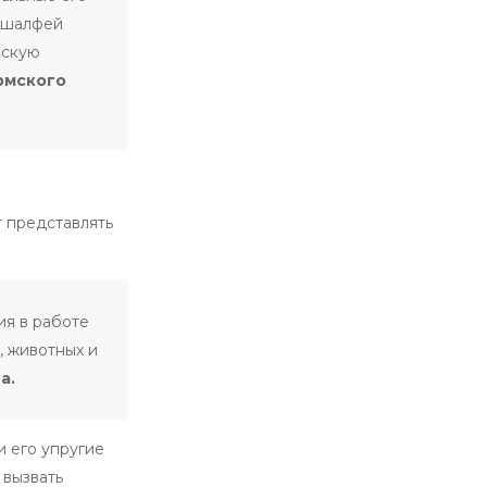
, шалфей
ескую
рмского
т представлять
ия в работе
, животных и
а.
и его упругие
 вызвать