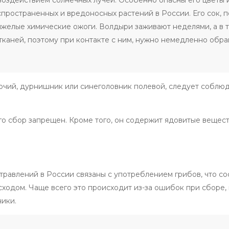
пространенных и вредоносных растений в России. Его сок, п
яжелые химические ожоги. Волдыри заживают неделями, а в 
 тканей, поэтому при контакте с ним, нужно немедленно обра
лючий, дурнишник или синеголовник полевой, следует соблю
 его сбор запрещен. Кроме того, он содержит ядовитые вещес
равлений в России связаны с употреблением грибов, что со
сходом. Чаще всего это происходит из-за ошибок при сборе,
ики.