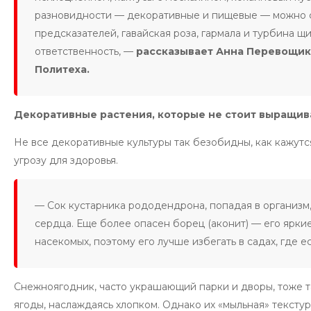
разновидности — декоративные и пищевые — можно с
предсказателей, гавайская роза, гармала и турбина 
ответственность, —
рассказывает Анна Перевощик
Политеха.
Декоративные растения, которые не стоит выращива
Не все декоративные культуры так безобидны, как кажутся
угрозу для здоровья.
— Сок кустарника рододендрона, попадая в организм,
сердца. Еще более опасен борец (аконит) — его ярки
насекомых, поэтому его лучше избегать в садах, где 
Снежноягодник, часто украшающий парки и дворы, тоже таи
ягоды, наслаждаясь хлопком. Однако их «мыльная» тексту