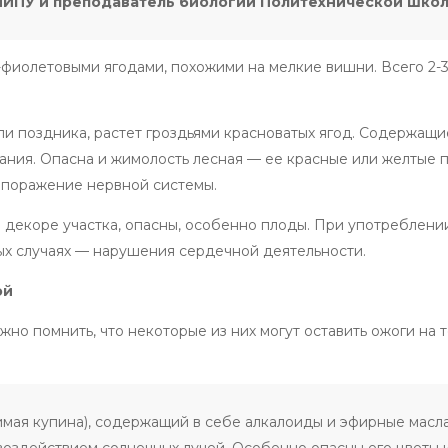
НИПУ и преподаватель биологии Политехнической школ
-фиолетовыми ягодами, похожими на мелкие вишни. Всего 2-
ли поздника, растет гроздьями красноватых ягод. Содержащи
ания. Опасна и жимолость лесная — ее красные или желтые 
 поражение нервной системы.
 в декоре участка, опасны, особенно плоды. При употреблени
лых случаях — нарушения сердечной деятельности.
ой
жно помнить, что некоторые из них могут оставить ожоги на 
мая купина), содержащий в себе алкалоиды и эфирные масла
воздействием солнечных лучей. Особенно опасны его цветы 