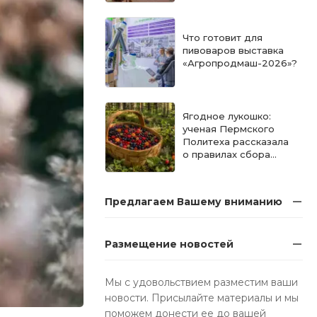
конкурса
«Московское
качество» в категории
Что готовит для
«Мучные
пивоваров выставка
кондитерские
«Агропродмаш-2026»?
изделия»
Ягодное лукошко:
ученая Пермского
Политеха рассказала
о правилах сбора
ягод в лесу
Предлагаем Вашему вниманию
Размещение новостей
Мы с удовольствием разместим ваши
новости. Присылайте материалы и мы
поможем донести ее до вашей