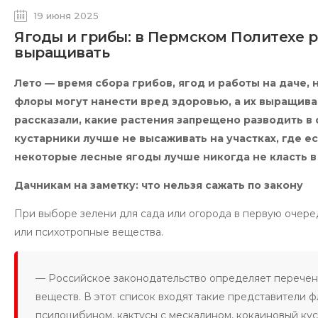
19 июня 2025
Ягоды и грибы: в Пермском Политехе ра
выращивать
Лето — время сбора грибов, ягод и работы на даче
флоры могут нанести вред здоровью, а их выращив
рассказали, какие растения запрещено разводить в 
кустарники лучше не высаживать на участках, где ес
некоторые лесные ягоды лучше никогда не класть в
Дачникам на заметку: что нельзя сажать по закону
При выборе зелени для сада или огорода в первую очере
или психотропные вещества.
— Российское законодательство определяет перечен
веществ. В этот список входят такие представители ф
псилоцибином, кактусы с мескалином, кокаиновый куст