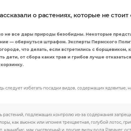
ссказали о растениях, которые не стоит 
, но не все дары природы безобидны. Некоторые предст
ание — обернуться штрафом.
Эксперты Пермского Поли
огороде, что делать, если встретились с борщевиком, 
ть дети, от сбора каких трав и грибов лучше отказатьс
 корзинку.
дь следует избегать посадки видов, содержащих ядовитые, 
ь растений, подлежащих контролю из-за содержания запрещ
лоры, как вьюнок или ипомея трехцветная, голубой лотос, гри
, каннабис, мак снотворный и другие виды рода Papaver; ос