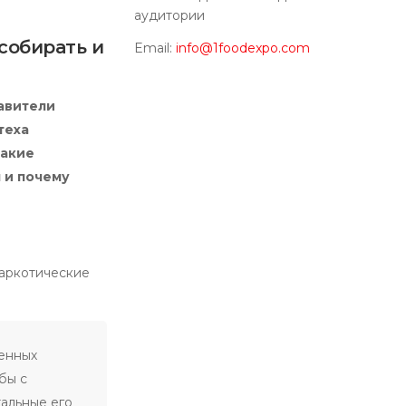
аудитории
собирать и
Email:
info@1foodexpo.com
авители
теха
какие
я и почему
наркотические
енных
бы с
тальные его