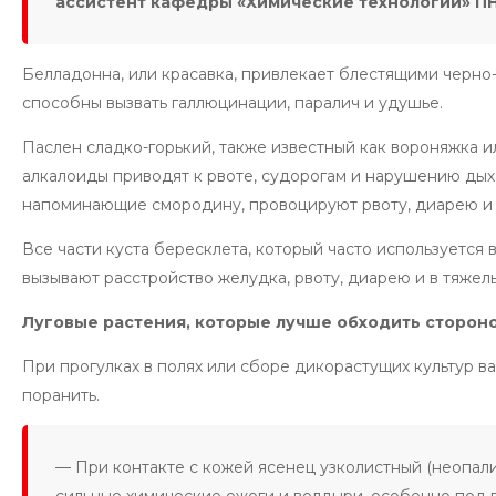
ассистент кафедры «Химические технологии» П
Белладонна, или красавка, привлекает блестящими черно
способны вызвать галлюцинации, паралич и удушье.
Паслен сладко-горький, также известный как вороняжка и
алкалоиды приводят к рвоте, судорогам и нарушению дых
напоминающие смородину, провоцируют рвоту, диарею и
Все части куста бересклета, который часто используется
вызывают расстройство желудка, рвоту, диарею и в тяже
Луговые растения, которые лучше обходить сторон
При прогулках в полях или сборе дикорастущих культур ва
поранить.
— При контакте с кожей ясенец узколистный (неопали
сильные химические ожоги и волдыри, особенно под 