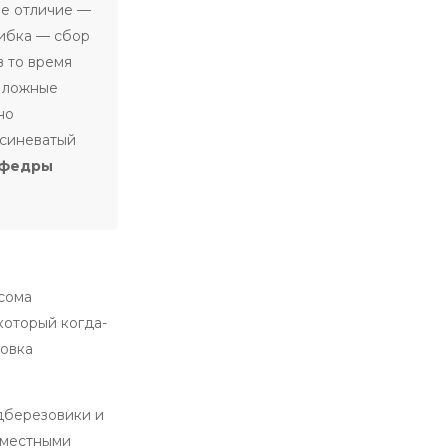
ое отличие —
шибка — сбор
в то время
и ложные
но
 синеватый
афедры
осома
который когда-
довка
одберезовики и
 местными