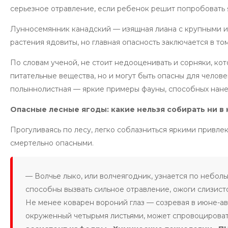
серьезное отравление, если ребенок решит попробовать я
Лунносемянник канадский — изящная лиана с крупными и 
растения ядовиты, но главная опасность заключается в то
По словам ученой, не стоит недооценивать и сорняки, кот
питательные вещества, но и могут быть опасны для челове
полыннолистная — яркие примеры фауны, способных нанес
Опасные лесные ягоды: какие нельзя собирать ни в 
Прогуливаясь по лесу, легко соблазниться яркими привле
смертельно опасными.
— Волчье лыко, или волчеягодник, узнается по небол
способны вызвать сильное отравление, ожоги слизисто
Не менее коварен вороний глаз — созревая в июне-ав
окруженный четырьмя листьями, может спровоцироват