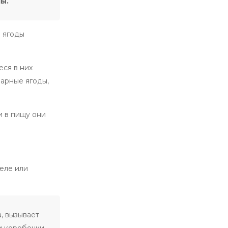
ы.
3 ягоды
еся в них
парные ягоды,
и в пищу они
теле или
, вызывает
и коробочки