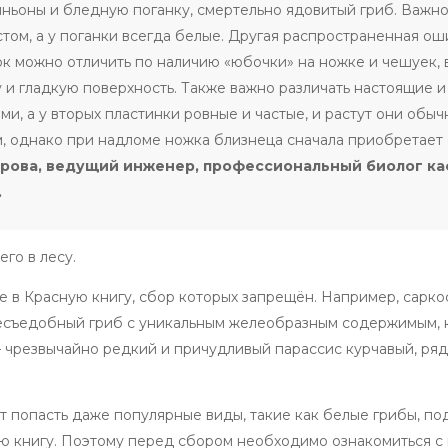
ньоны и бледную поганку, смертельно ядовитый гриб. Важн
стом, а у поганки всегда белые. Другая распространенная о
к можно отличить по наличию «юбочки» на ножке и чешуек, 
 и гладкую поверхность. Также важно различать настоящие 
ами, а у вторых пластинки ровные и частые, и растут они обыч
м, однако при надломе ножка близнеца сначала приобретает
арова, ведущий инженер, профессиональный биолог к
.
го в лесу.
е в Красную книгу, сбор которых запрещён. Например, сарк
несъедобный гриб с уникальным желеобразным содержимым, 
— чрезвычайно редкий и причудливый парассис курчавый, ря
ут попасть даже популярные виды, такие как белые грибы, п
ую книгу. Поэтому перед сбором необходимо ознакомиться с