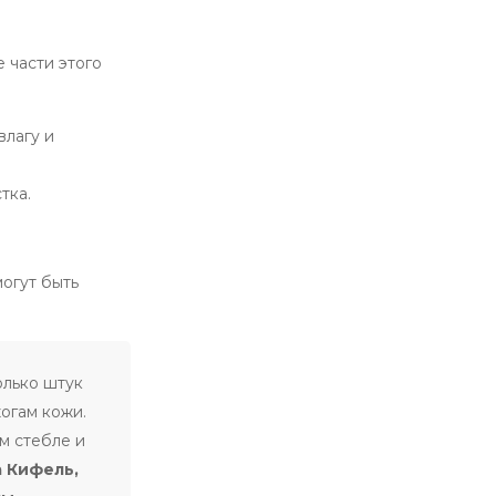
 части этого
влагу и
тка.
огут быть
олько штук
жогам кожи.
м стебле и
а Кифель,