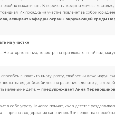
покойно выращивать. В перечень входит и мимоза хостилис
щитовидная. Их посадка на участке повлечет за собой юридич
ова, аспирант кафедры охраны окружающей среды Пе
ть на участке
. Некоторые из них, несмотря на привлекательный вид, могу
 способен вызвать тошноту, рвоту, слабость и даже нарушен
е цветы выглядят безобидно, но растение ядовито для людей
есть маленькие дети, —
предупреждает Анна Перевощиков
т в себе угрозу. Многие помнят, как в детстве раздавливал
ра — признак содержания сапонинов. Эти вещества способны