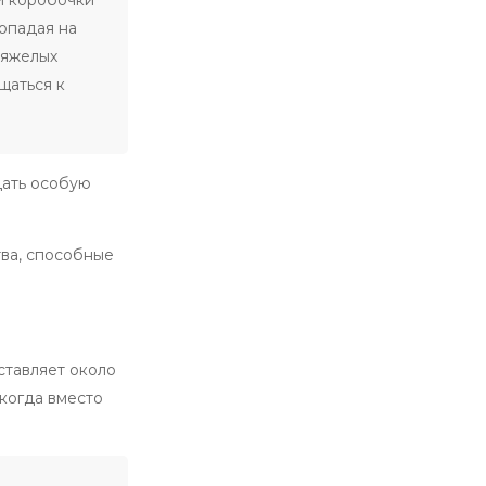
опадая на
тяжелых
щаться к
дать особую
тва, способные
ставляет около
 когда вместо