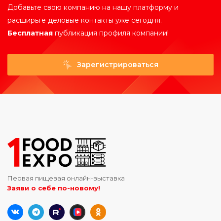
Добавьте свою компанию на нашу платформу и
расширьте деловые контакты уже сегодня.
Бесплатная
публикация профиля компании!
Зарегистрироваться
Первая пищевая онлайн-выставка
Заяви о себе по-новому!