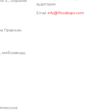
е 1С, сохраняя
аудитории
Email:
info@1foodexpo.com
на Правская,
 хлебозаводы,
мплексное