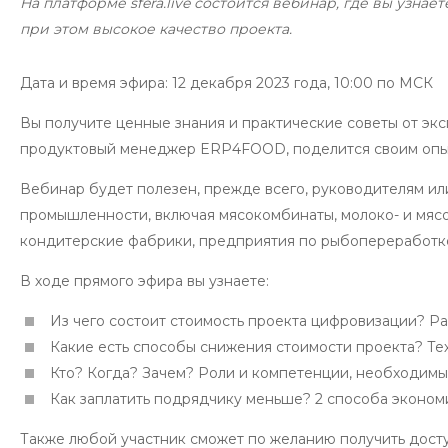
На платформе sfera.live состоится вебинар, где вы узна
при этом высокое качество проекта.
Дата и время эфира: 12 декабря 2023 года, 10:00 по МСК
Вы получите ценные знания и практические советы от эксп
продуктовый менеджер ERP4FOOD, поделится своим опыто
Вебинар будет полезен, прежде всего, руководителям и
промышленности, включая мясокомбинаты, молоко- и мяс
кондитерские фабрики, предприятия по рыбопереработке
В ходе прямого эфира вы узнаете:
Из чего состоит стоимость проекта цифровизации? Ра
Какие есть способы снижения стоимости проекта? Тех
Кто? Когда? Зачем? Роли и компетенции, необходимы
Как заплатить подрядчику меньше? 2 способа экономит
Также любой участник сможет по желанию получить дос