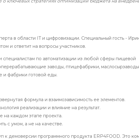
ете о ключевых стратегиях оптимизации бюджета на внедрени
ерта в области IT и цифровизации. Специальный гость - Ири
м и ответит на вопросы участников.
ли специалистам по автоматизации из любой сферы пищевой
оперерабатывающие заводы, птицефабрики, маслосырзаводы,
 и фабрики готовой еды.
звернутая формула и взаимозависимость ее элементов.
нология реализации и влияние на результат.
е на каждом этапе проекта.
ь с умом, а не на качестве.
туп к демоверсии программного продукта ERP4FOOD. Это ко