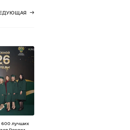
ЕДУЮЩАЯ
7
ИЮН
 600 лучших
Саудовская Аравия инвестирует в
зов России
российскую экономику: «УниПак» стане