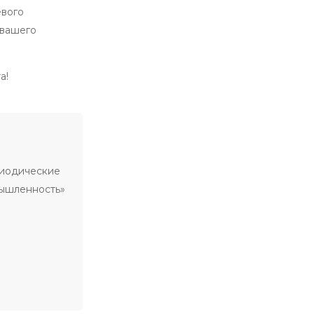
евого
 вашего
а!
риодические
мышленность»