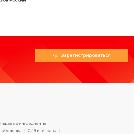
экспортным хабом для поставок 300
млн банок Milaf в СНГ, Китай и Турцию.
Зарегистрироваться
Пищевые ингредиенты
и оболочка
СИЗ и гигиена