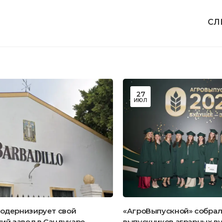
СЛ
27
ИЮЛ
 модернизирует свой
«АгроВыпускной» собрал
ий завод в Санлукаре
выпускников аграрных ву