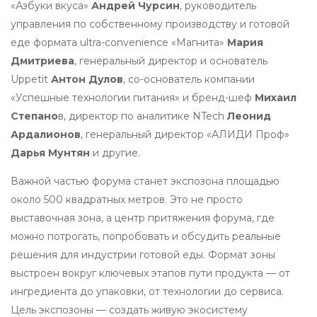
«Азбуки вкуса»
Андрей Чурсин
, руководитель
управления по собственному производству и готовой
еде формата ultra-convenience «Магнита»
Мария
Дмитриева
, генеральный директор и основатель
Uppetit
Антон Дулов
, со-основатель компании
«Успешные технологии питания» и бренд-шеф
Михаил
Степано
в, директор по аналитике NTech
Леонид
Ардалионов
, генеральный директор «АЛИДИ Проф»
Дарья Мунтян
и другие.
Важной частью форума станет экспозона площадью
около 500 квадратных метров. Это не просто
выставочная зона, а центр притяжения форума, где
можно потрогать, попробовать и обсудить реальные
решения для индустрии готовой еды. Формат зоны
выстроен вокруг ключевых этапов пути продукта — от
ингредиента до упаковки, от технологии до сервиса.
Цель экспозоны — создать живую экосистему